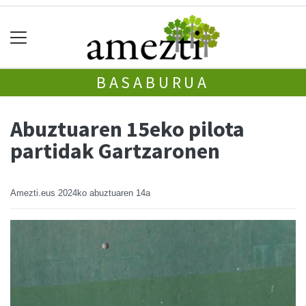
BASABURUA
Abuztuaren 15eko pilota
partidak Gartzaronen
Amezti.eus
2024ko abuztuaren 14a