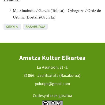
Matxinaindia / Garzia (Tolosa) - Orbegozo / Ortiz de
Urbina (Bortziri/Orereta)
KIROLA
BASABURUA
Ametza Kultur Elkartea
La Asuncion, 21-3.
31866 - Jauntsarats (Basaburua).
pulunpe@gmail.com
Codesyntaxek garatua