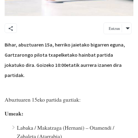
Entzun
Bihar, abuztuaren 15a, herriko jaietako bigarren eguna,
Gartzarongo pilota txapelketako hainbat partida
jokatuko dira. Goizeko 10:00etatik aurrera izanen dira
partidak.
Abuztuaren 15eko partida guztiak:
Umeak:
Labaka / Makatzaga (Hernani) – Otamendi /
Zabaleta (Atarrabia)