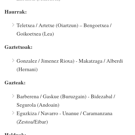
Haurrak:
Teletxea / Artetxe (Oiartzun) – Bengoetxea /
Goikoetxea (Lea)
Gaztetxoak:
Gonzalez / Jimenez Rioxa) - Makatzaga / Alberdi
(Hernani)
Gazteak:
Barberena / Gaskue (Buruzgain) - Bidezabal /
Segurola (Andoain)
Eguzkiza / Navarro - Unanue / Caramanzana
(Zestoa/Eibar)
Helduak: