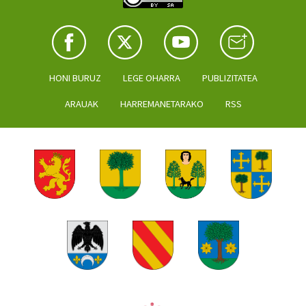
HONI BURUZ
LEGE OHARRA
PUBLIZITATEA
ARAUAK
HARREMANETARAKO
RSS