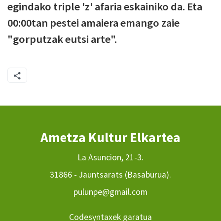
egindako triple 'z' afaria eskainiko da. Eta
00:00tan pestei amaiera emango zaie
"gorputzak eutsi arte".
Ametza Kultur Elkartea
La Asuncion, 21-3.
31866 - Jauntsarats (Basaburua).
pulunpe@gmail.com
Codesyntaxek garatua