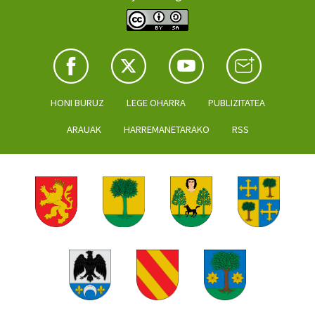
HONI BURUZ
LEGE OHARRA
PUBLIZITATEA
ARAUAK
HARREMANETARAKO
RSS