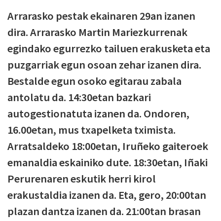
Arrarasko pestak ekainaren 29an izanen
dira. Arrarasko Martin Mariezkurrenak
egindako egurrezko tailuen erakusketa eta
puzgarriak egun osoan zehar izanen dira.
Bestalde egun osoko egitarau zabala
antolatu da. 14:30etan bazkari
autogestionatuta izanen da. Ondoren,
16.00etan, mus txapelketa tximista.
Arratsaldeko 18:00etan, Iruñeko gaiteroek
emanaldia eskainiko dute. 18:30etan, Iñaki
Perurenaren eskutik herri kirol
erakustaldia izanen da. Eta, gero, 20:00tan
plazan dantza izanen da. 21:00tan brasan