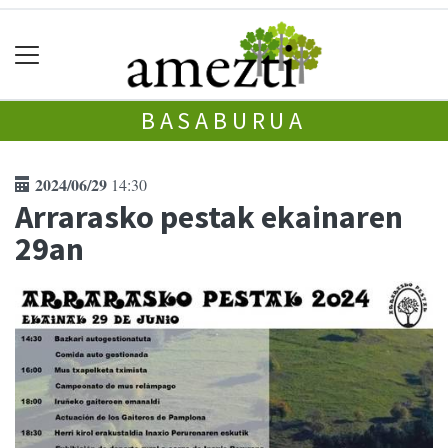
BASABURUA
2024/06/29
14:30
Arrarasko pestak ekainaren
29an