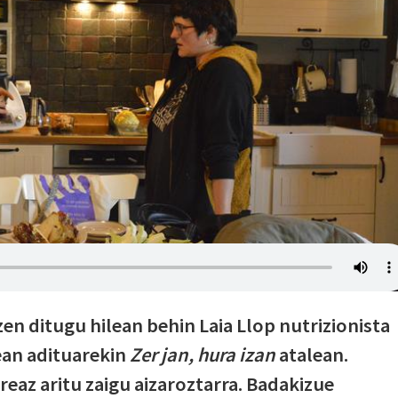
en ditugu hilean behin Laia Llop nutrizionista
ean adituarekin
Zer jan, hura izan
atalean.
eaz aritu zaigu aizaroztarra. Badakizue