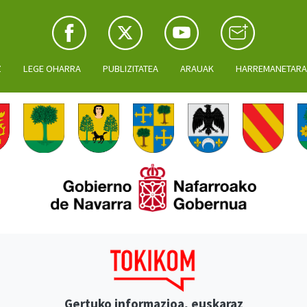
Z
LEGE OHARRA
PUBLIZITATEA
ARAUAK
HARREMANETAR
Gertuko informazioa, euskaraz