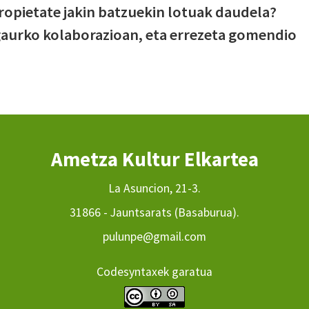
ropietate jakin batzuekin lotuak daudela?
gaurko kolaborazioan, eta errezeta gomendio
Ametza Kultur Elkartea
La Asuncion, 21-3.
31866 - Jauntsarats (Basaburua).
pulunpe@gmail.com
Codesyntaxek garatua