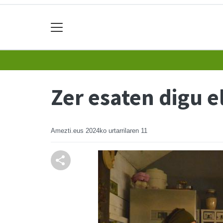
Zer esaten digu e
Amezti.eus
2024ko urtarrilaren 11