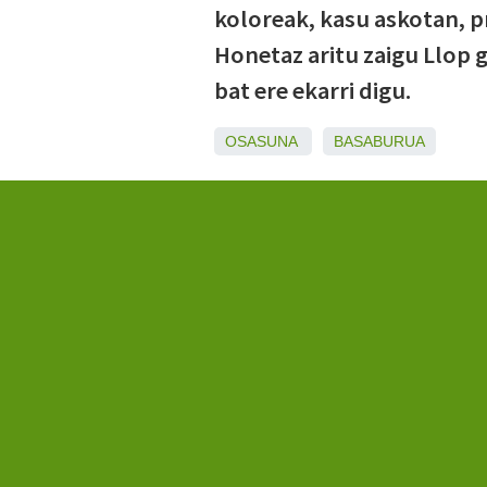
koloreak, kasu askotan, p
Honetaz aritu zaigu Llop 
bat ere ekarri digu.
OSASUNA
BASABURUA