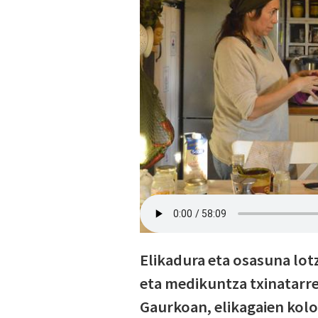
Elikadura eta osasuna lotz
eta medikuntza txinatarr
Gaurkoan, elikagaien kolor