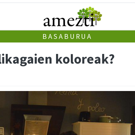
BASABURUA
likagaien koloreak?