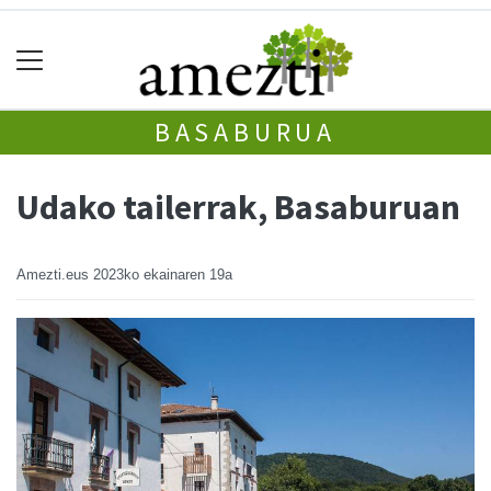
BASABURUA
Udako tailerrak, Basaburuan
Amezti.eus
2023ko ekainaren 19a