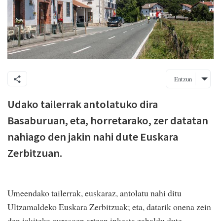
Entzun
Udako tailerrak antolatuko dira
Basaburuan, eta, horretarako, zer datatan
nahiago den jakin nahi dute Euskara
Zerbitzuan.
Umeendako tailerrak, euskaraz, antolatu nahi ditu
Ultzamaldeko Euskara Zerbitzuak; eta, datarik onena zein
den jakiteko gurasoen artean inkesta zabaldu dute.