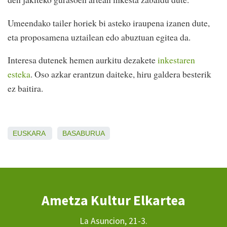
Umeendako tailer horiek bi asteko iraupena izanen dute,
eta proposamena uztailean edo abuztuan egitea da.
Interesa dutenek hemen aurkitu dezakete
inkestaren
esteka
. Oso azkar erantzun daiteke, hiru galdera besterik
ez baitira.
EUSKARA
BASABURUA
Ametza Kultur Elkartea
La Asuncion, 21-3.