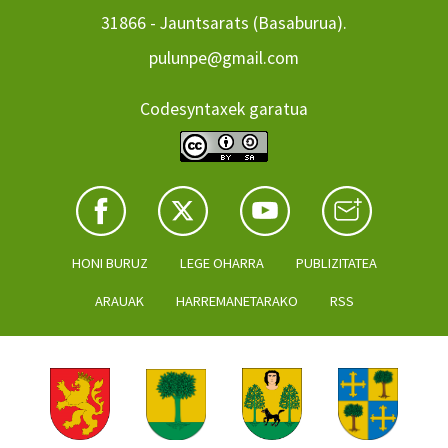
31866 - Jauntsarats (Basaburua).
pulunpe@gmail.com
Codesyntaxek garatua
HONI BURUZ
LEGE OHARRA
PUBLIZITATEA
ARAUAK
HARREMANETARAKO
RSS