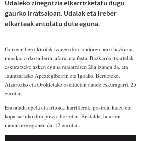
Udaleko zinegotzia elkarrizketatu dugu
gaurko irratsaioan. Udalak eta Ireber
elkarteak antolatu dute eguna.
Goizean herri kirolak izanen dira, ondoren herri bazkaria,
musika, zirko tailerra, afaria eta festa. Bazkariko txartelak
eskuratzeko azken eguna maiatzaren 28a izanen da, eta
Jauntsarasko Apeztegiberrin eta Igoako, Berueteko,
Aizarozko eta Orokietako ostatuetan daude eskuragarri, 25
eurotan.
Entsalada epela eta fritoak, karrillerak, postrea, kafea eta
kopa sartuko dira prezio horretan. Bestalde, haurren
menua ere egonen da, 12 eurotan.