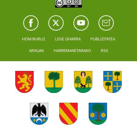
HONI BURUZ
LEGE OHARRA
PUBLIZITATEA
ARAUAK
HARREMANETARAKO
RSS