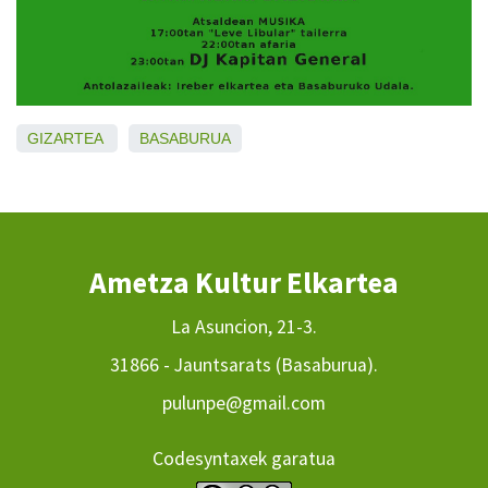
GIZARTEA
BASABURUA
Ametza Kultur Elkartea
La Asuncion, 21-3.
31866 - Jauntsarats (Basaburua).
pulunpe@gmail.com
Codesyntaxek garatua