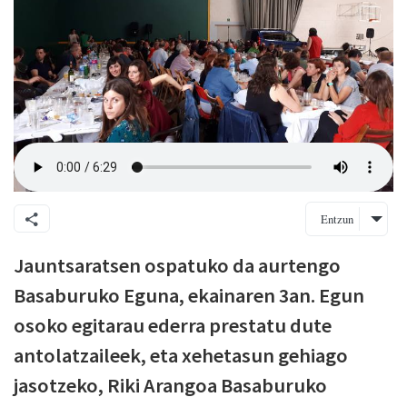
Entzun
Jauntsaratsen ospatuko da aurtengo
Basaburuko Eguna, ekainaren 3an. Egun
osoko egitarau ederra prestatu dute
antolatzaileek, eta xehetasun gehiago
jasotzeko, Riki Arangoa Basaburuko