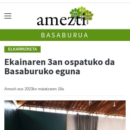
BASABURUA
ELKARRIZKETA
Ekainaren 3an ospatuko da
Basaburuko eguna
Amezti.eus
2023ko maiatzaren 18a