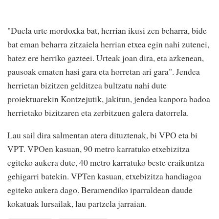
"Duela urte mordoxka bat, herrian ikusi zen beharra, bide
bat eman beharra zitzaiela herrian etxea egin nahi zutenei,
batez ere herriko gazteei. Urteak joan dira, eta azkenean,
pausoak ematen hasi gara eta horretan ari gara". Jendea
herrietan bizitzen gelditzea bultzatu nahi dute
proiektuarekin Kontzejutik, jakitun, jendea kanpora badoa
herrietako bizitzaren eta zerbitzuen galera datorrela.
Lau sail dira salmentan atera dituztenak, bi VPO eta bi
VPT. VPOen kasuan, 90 metro karratuko etxebizitza
egiteko aukera dute, 40 metro karratuko beste eraikuntza
gehigarri batekin. VPTen kasuan, etxebizitza handiagoa
egiteko aukera dago. Beramendiko iparraldean daude
kokatuak lursailak, lau partzela jarraian.