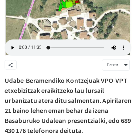
Entzun
Udabe-Beramendiko Kontzejuak VPO-VPT
etxebizitzak eraikitzeko lau lursail
urbanizatu atera ditu salmentan. Apirilaren
21 baino lehen eman behar da izena
Basaburuko Udalean presentzialki, edo 689
430 176 telefonora deituta.