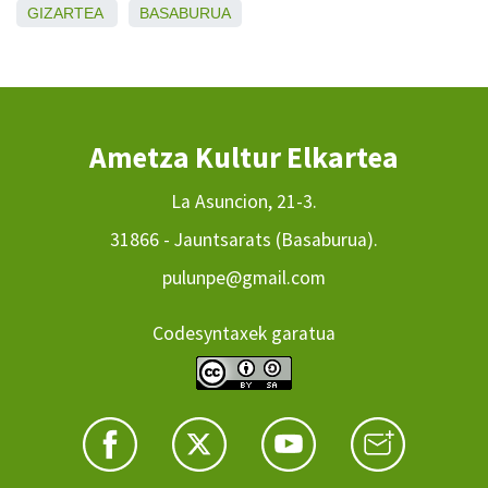
GIZARTEA
BASABURUA
Ametza Kultur Elkartea
La Asuncion, 21-3.
31866 - Jauntsarats (Basaburua).
pulunpe@gmail.com
Codesyntaxek garatua