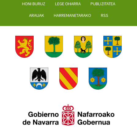
HONI BURUZ
LEGE OHARRA
PUBLIZITATEA
ARAUAK
HARREMANETARAKO
RSS