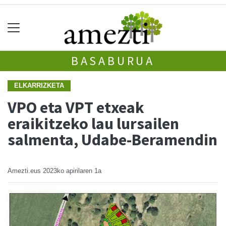
BASABURUA
ELKARRIZKETA
VPO eta VPT etxeak
eraikitzeko lau lursailen
salmenta, Udabe-Beramendin
Amezti.eus
2023ko apirilaren 1a