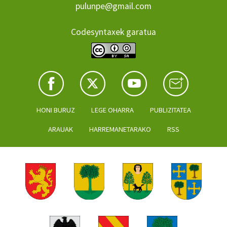
pulunpe@gmail.com
Codesyntaxek garatua
HONI BURUZ
LEGE OHARRA
PUBLIZITATEA
ARAUAK
HARREMANETARAKO
RSS