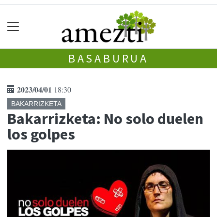
BASABURUA
2023/04/01
18:30
BAKARRIZKETA
Bakarrizketa: No solo duelen
los golpes