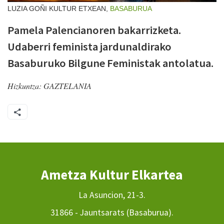
LUZIA GOÑI KULTUR ETXEAN,
BASABURUA
Pamela Palencianoren bakarrizketa.
Udaberri feminista jardunaldirako
Basaburuko Bilgune Feministak antolatua.
Hizkuntza:
GAZTELANIA
Ametza Kultur Elkartea
La Asuncion, 21-3.
31866 - Jauntsarats (Basaburua).