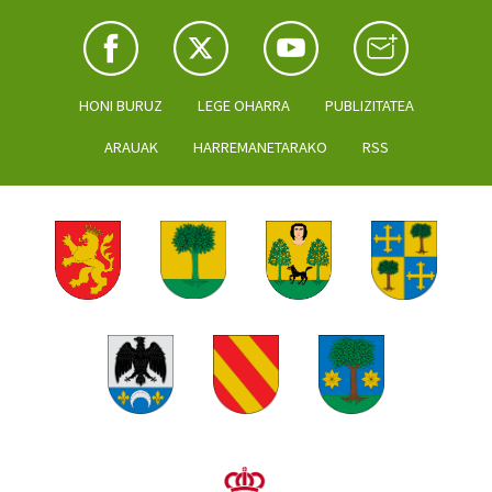
HONI BURUZ
LEGE OHARRA
PUBLIZITATEA
ARAUAK
HARREMANETARAKO
RSS