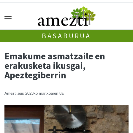
BASABURUA
Emakume asmatzaile en
erakusketa ikusgai,
Apeztegiberrin
Amezti.eus
2023ko martxoaren 8a