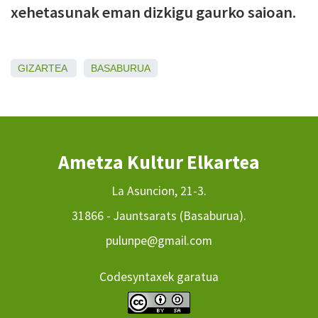
xehetasunak eman dizkigu gaurko saioan.
GIZARTEA
BASABURUA
Ametza Kultur Elkartea
La Asuncion, 21-3.
31866 - Jauntsarats (Basaburua).
pulunpe@gmail.com
Codesyntaxek garatua