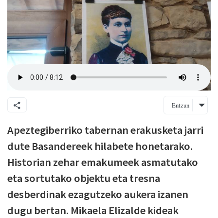
Entzun
Apeztegiberriko tabernan erakusketa jarri
dute Basandereek hilabete honetarako.
Historian zehar emakumeek asmatutako
eta sortutako objektu eta tresna
desberdinak ezagutzeko aukera izanen
dugu bertan. Mikaela Elizalde kideak