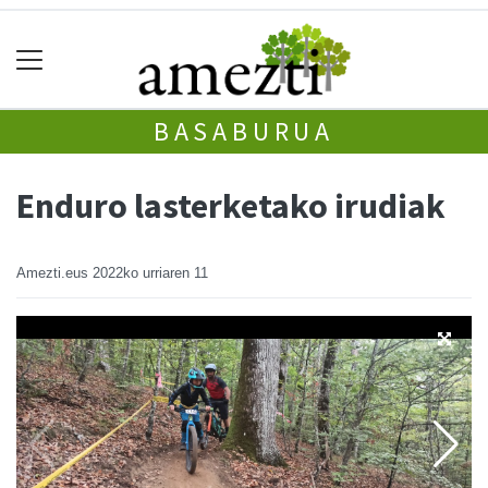
BASABURUA
Enduro lasterketako irudiak
Amezti.eus
2022ko urriaren 11