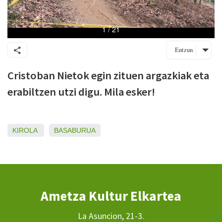
Entzun
Cristoban Nietok egin zituen argazkiak eta
erabiltzen utzi digu. Mila esker!
KIROLA
BASABURUA
Ametza Kultur Elkartea
La Asuncion, 21-3.