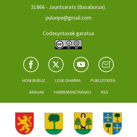
31866 - Jauntsarats (Basaburua).
pulunpe@gmail.com
Codesyntaxek garatua
HONI BURUZ
LEGE OHARRA
PUBLIZITATEA
ARAUAK
HARREMANETARAKO
RSS