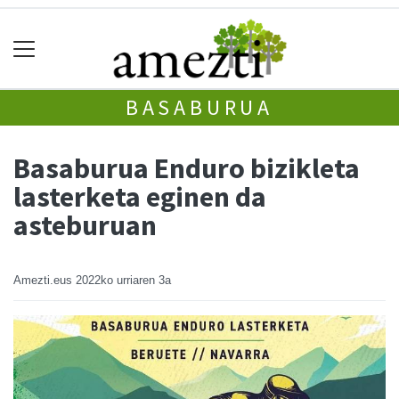
BASABURUA
Basaburua Enduro bizikleta
lasterketa eginen da
asteburuan
Amezti.eus
2022ko urriaren 3a