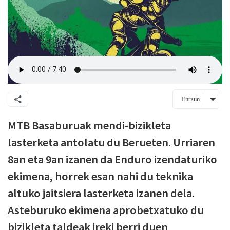
Entzun
MTB Basaburuak mendi-bizikleta
lasterketa antolatu du Berueten. Urriaren
8an eta 9an izanen da Enduro izendaturiko
ekimena, horrek esan nahi du teknika
altuko jaitsiera lasterketa izanen dela.
Asteburuko ekimena aprobetxatuko du
bizikleta taldeak ireki berri duen