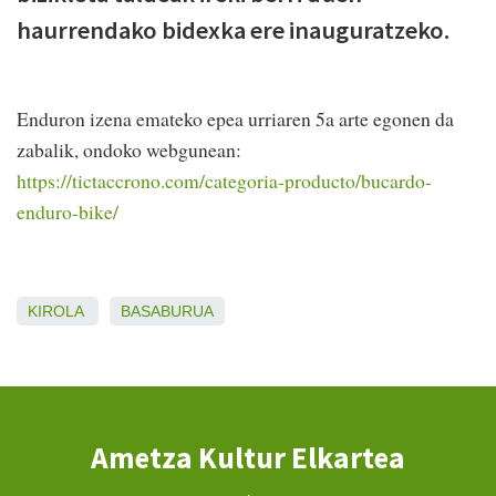
haurrendako bidexka ere inauguratzeko.
Enduron izena emateko epea urriaren 5a arte egonen da
zabalik, ondoko webgunean:
https://tictaccrono.com/categoria-producto/bucardo-
enduro-bike/
KIROLA
BASABURUA
Ametza Kultur Elkartea