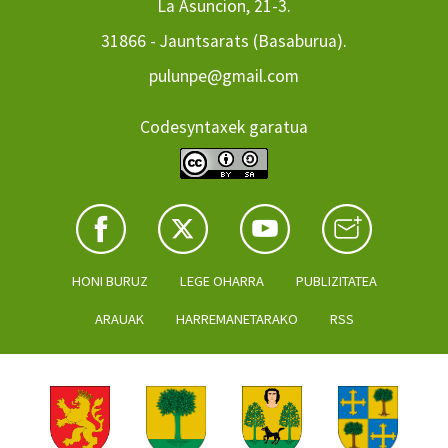
La Asuncion, 21-3.
31866 - Jauntsarats (Basaburua).
pulunpe@gmail.com
Codesyntaxek garatua
HONI BURUZ
LEGE OHARRA
PUBLIZITATEA
ARAUAK
HARREMANETARAKO
RSS