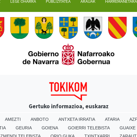
Z
LEGE OHARRA
PUBLIZITATEA
ARAUAK
HARREMANETAR
Gertuko informazioa, euskaraz
AMEZTI
ANBOTO
ANTXETA IRRATIA
ATARIA
AZP
TIA
GEURIA
GOIENA
GOIERRI TELEBISTA
GUAIXE
IZMENDI TELEBISTA
ORIO GUKA
TXINTXARRI
ZARAUT