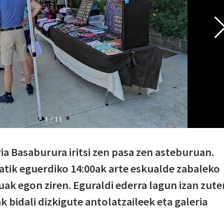
ia Basaburura iritsi zen pasa zen asteburuan.
atik eguerdiko 14:00ak arte eskualde zabaleko
uak egon ziren. Eguraldi ederra lagun izan zute
 bidali dizkigute antolatzaileek eta galeria