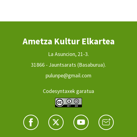
Ametza Kultur Elkartea
La Asuncion, 21-3.
31866 - Jauntsarats (Basaburua).
pulunpe@gmail.com
Codesyntaxek garatua