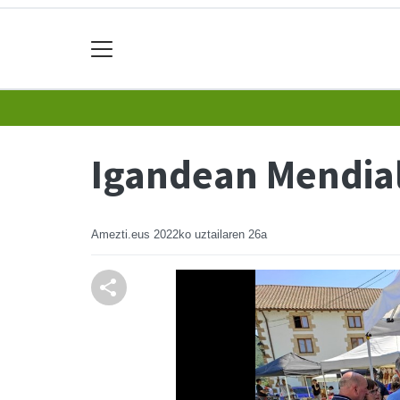
Igandean Mendial
Amezti.eus
2022ko uztailaren 26a