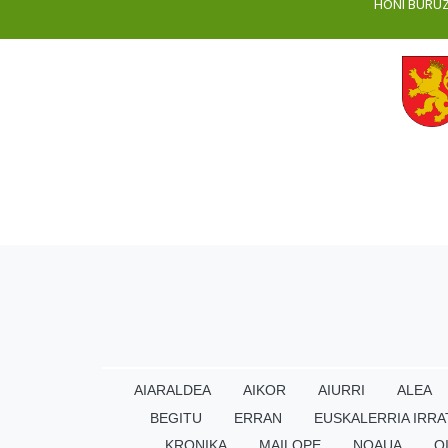
HONI BURU
AIARALDEA
AIKOR
AIURRI
ALEA
BEGITU
ERRAN
EUSKALERRIA IRRA
KRONIKA
MAILOPE
NOAUA
O