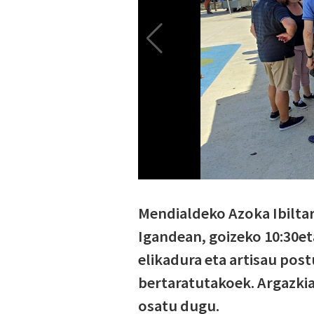
Mendialdeko Azoka Ibiltar
Igandean, goizeko 10:30et
elikadura eta artisau post
bertaratutakoek. Argazkiak
osatu dugu.