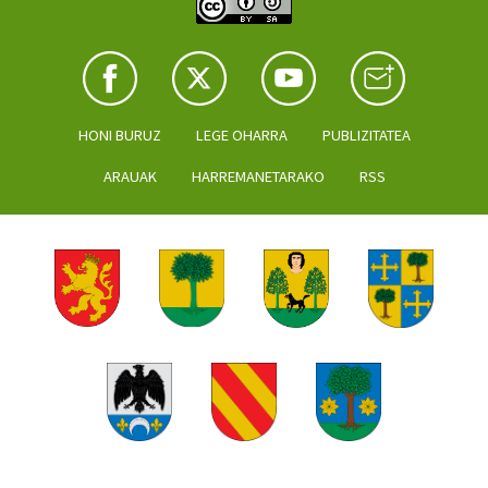
HONI BURUZ
LEGE OHARRA
PUBLIZITATEA
ARAUAK
HARREMANETARAKO
RSS