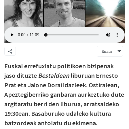
Entzun
Euskal errefuxiatu politikoen bizipenak
jaso dituzte
Bestaldean
liburuan Ernesto
Prat eta Jaione Dorai idazleek. Ostiralean,
Apeztegiberriko ganbaran aurkeztuko dute
argitaratu berri den liburua, arratsaldeko
19:30ean. Basaburuko udaleko kultura
batzordeak antolatu du ekimena.