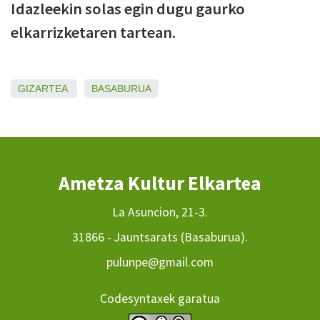
Idazleekin solas egin dugu gaurko
elkarrizketaren tartean.
GIZARTEA
BASABURUA
Ametza Kultur Elkartea
La Asuncion, 21-3.
31866 - Jauntsarats (Basaburua).
pulunpe@gmail.com
Codesyntaxek garatua