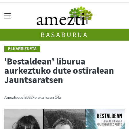
BASABURUA
ELKARRIZKETA
'Bestaldean' liburua
aurkeztuko dute ostiralean
Jauntsaratsen
Amezti.eus
2022ko ekainaren 14a