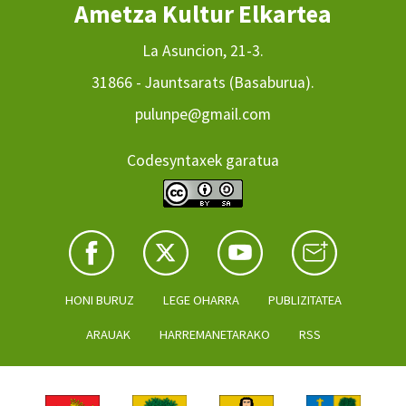
Ametza Kultur Elkartea
La Asuncion, 21-3.
31866 - Jauntsarats (Basaburua).
pulunpe@gmail.com
Codesyntaxek garatua
HONI BURUZ
LEGE OHARRA
PUBLIZITATEA
ARAUAK
HARREMANETARAKO
RSS