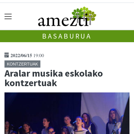
BASABURUA
2022/06/15
19:00
KONTZERTUAK
Aralar musika eskolako
kontzertuak