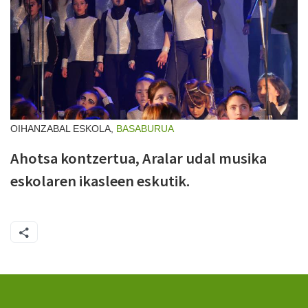
OIHANZABAL ESKOLA,
BASABURUA
Ahotsa kontzertua, Aralar udal musika
eskolaren ikasleen eskutik.