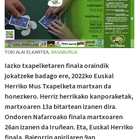
TOKI ALAI ELKARTEA,
BASABURUA
Iazko txapelketaren finala oraindik
jokatzeke badago ere, 2022ko Euskal
Herriko Mus Txapelketa martxan da
honezkero. Herriz herrikako kanporaketak,
martxoaren 13a bitartean izanen dira.
Ondoren Nafarroako finala martxoaren
26an izanen da Iruñean. Eta, Euskal Herriko
finala, Baigorrin apirilaren 9an.