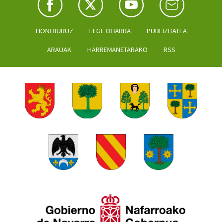
HONI BURUZ
LEGE OHARRA
PUBLIZITATEA
ARAUAK
HARREMANETARAKO
RSS