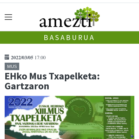
BASABURUA
2022/03/05
17:00
MUS
EHko Mus Txapelketa:
Gartzaron