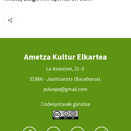
Ametza Kultur Elkartea
La Asuncion, 21-3.
31866 - Jauntsarats (Basaburua).
pulunpe@gmail.com
Codesyntaxek garatua