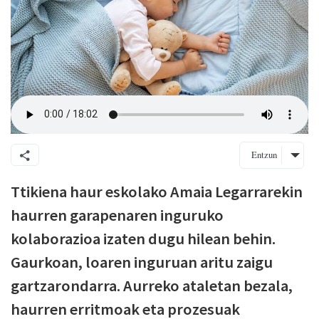
Entzun
Ttikiena haur eskolako Amaia Legarrarekin
haurren garapenaren inguruko
kolaborazioa izaten dugu hilean behin.
Gaurkoan, loaren inguruan aritu zaigu
gartzarondarra. Aurreko ataletan bezala,
haurren erritmoak eta prozesuak