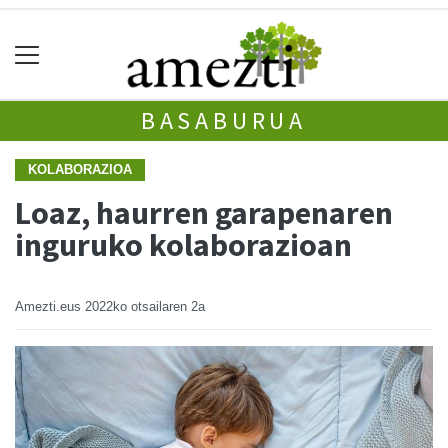
BASABURUA
KOLABORAZIOA
Loaz, haurren garapenaren
inguruko kolaborazioan
Amezti.eus
2022ko otsailaren 2a