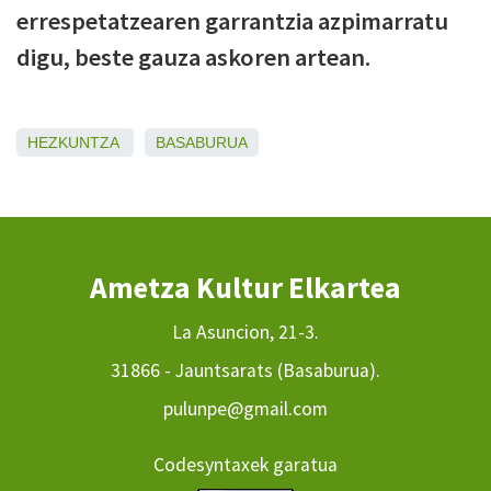
errespetatzearen garrantzia azpimarratu
digu, beste gauza askoren artean.
HEZKUNTZA
BASABURUA
Ametza Kultur Elkartea
La Asuncion, 21-3.
31866 - Jauntsarats (Basaburua).
pulunpe@gmail.com
Codesyntaxek garatua