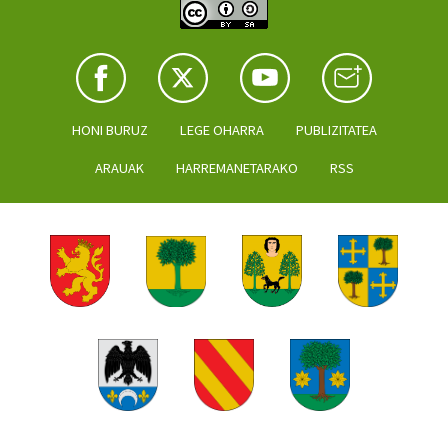
HONI BURUZ
LEGE OHARRA
PUBLIZITATEA
ARAUAK
HARREMANETARAKO
RSS