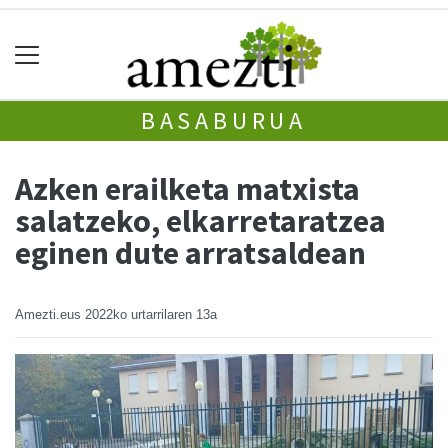
BASABURUA
Azken erailketa matxista
salatzeko, elkarretaratzea
eginen dute arratsaldean
Amezti.eus
2022ko urtarrilaren 13a