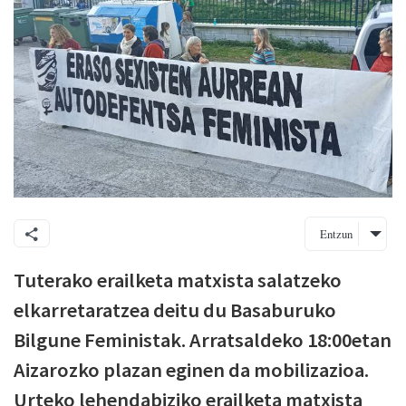
Entzun
Tuterako erailketa matxista salatzeko
elkarretaratzea deitu du Basaburuko
Bilgune Feministak. Arratsaldeko 18:00etan
Aizarozko plazan eginen da mobilizazioa.
Urteko lehendabiziko erailketa matxista