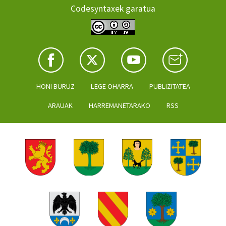
Codesyntaxek garatua
HONI BURUZ
LEGE OHARRA
PUBLIZITATEA
ARAUAK
HARREMANETARAKO
RSS