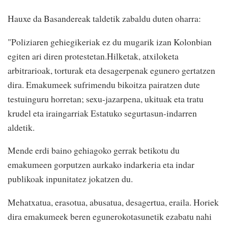
Hauxe da Basandereak taldetik zabaldu duten oharra:
"Poliziaren gehiegikeriak ez du mugarik izan Kolonbian
egiten ari diren protestetan.Hilketak, atxiloketa
arbitrarioak, torturak eta desagerpenak egunero gertatzen
dira. Emakumeek sufrimendu bikoitza pairatzen dute
testuinguru horretan; sexu-jazarpena, ukituak eta tratu
krudel eta iraingarriak Estatuko segurtasun-indarren
aldetik.
Mende erdi baino gehiagoko gerrak betikotu du
emakumeen gorputzen aurkako indarkeria eta indar
publikoak inpunitatez jokatzen du.
Mehatxatua, erasotua, abusatua, desagertua, eraila. Horiek
dira emakumeek beren egunerokotasunetik ezabatu nahi