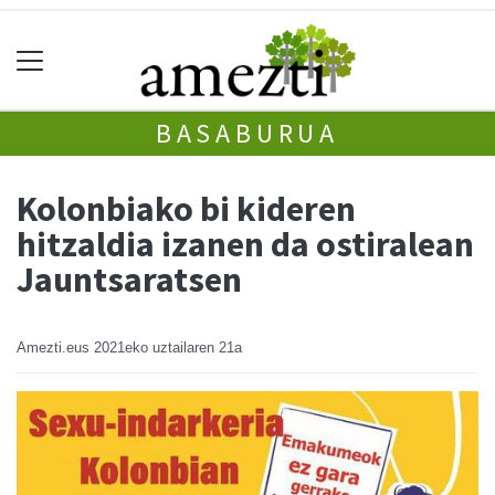
BASABURUA
Kolonbiako bi kideren
hitzaldia izanen da ostiralean
Jauntsaratsen
Amezti.eus
2021eko uztailaren 21a