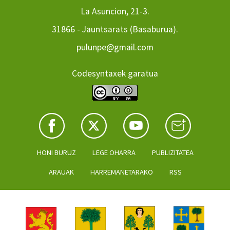
La Asuncion, 21-3.
31866 - Jauntsarats (Basaburua).
pulunpe@gmail.com
Codesyntaxek garatua
HONI BURUZ
LEGE OHARRA
PUBLIZITATEA
ARAUAK
HARREMANETARAKO
RSS