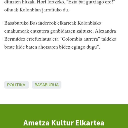
dituzten hitzak. Hori lortzeko, "Ezta bat gutxiago ere!"
oihuak Kolonbian jarraituko du.
Basaburuko Basandereok elkarteak Kolonbiako
emakumeak entzutera gonbidatzen zaituzte. Alexandra
Bermúdez errefuxiatua eta “Colombia aurrera” taldeko
beste kide baten ahotsaren bidez egingo dugu".
POLITIKA
BASABURUA
Ametza Kultur Elkartea