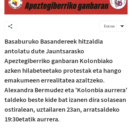
Entzun
Basaburuko Basandereek hitzaldia
antolatu dute Jauntsarasko
Apeztegiberriko ganbaran Kolonbiako
azken hilabeteetako protestak eta hango
emakumeen errealitatea azaltzeko.
Alexandra Bermudez eta 'Kolonbia aurrera'
taldeko beste kide bat izanen dira solasean
ostiralean, uztailaren 23an, arratsaldeko
19:30etatik aurrera.