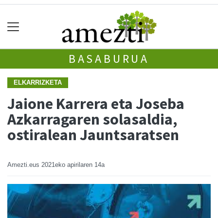
BASABURUA
ELKARRIZKETA
Jaione Karrera eta Joseba
Azkarragaren solasaldia,
ostiralean Jauntsaratsen
Amezti.eus
2021eko apirilaren 14a