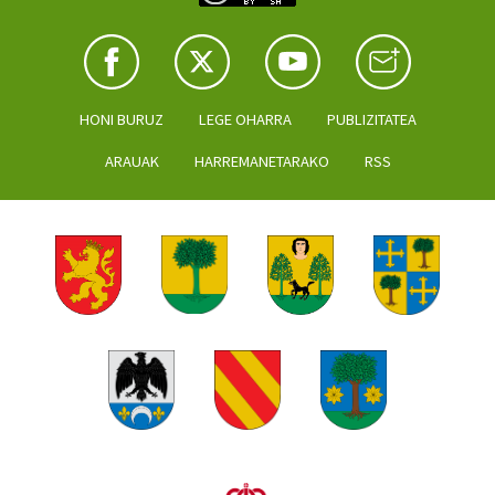
HONI BURUZ
LEGE OHARRA
PUBLIZITATEA
ARAUAK
HARREMANETARAKO
RSS