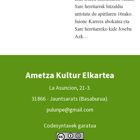
Sare herritarrak hitzaldia
antolatu du apirilaren 16rako.
Jaione Karrera abokatua eta
Sare herritarreko kide Joseba
Azk…
Ametza Kultur Elkartea
La Asuncion, 21-3.
31866 - Jauntsarats (Basaburua).
pulunpe@gmail.com
Codesyntaxek garatua