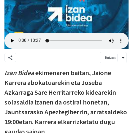
Entzun
Izan Bidea
ekimenaren baitan, Jaione
Karrera abokatuarekin eta Joseba
Azkarraga Sare Herritarreko kidearekin
solasaldia izanen da ostiral honetan,
Jauntsarasko Apeztegiberrin, arratsaldeko
19:00etan. Karrera elkarrizketatu dugu
gaurko saioan.