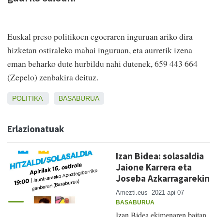
Euskal preso politikoen egoeraren inguruan ariko dira
hizketan ostiraleko mahai inguruan, eta aurretik izena
eman beharko dute hurbildu nahi dutenek, 659 443 664
(Zepelo) zenbakira deituz.
POLITIKA
BASABURUA
Erlazionatuak
Izan Bidea: solasaldia
Jaione Karrera eta
Joseba Azkarragarekin
Amezti.eus
2021 api 07
BASABURUA
Izan Bidea ekimenaren baitan,