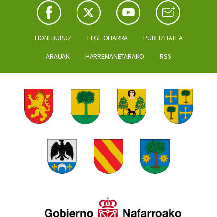
HONI BURUZ
LEGE OHARRA
PUBLIZITATEA
ARAUAK
HARREMANETARAKO
RSS