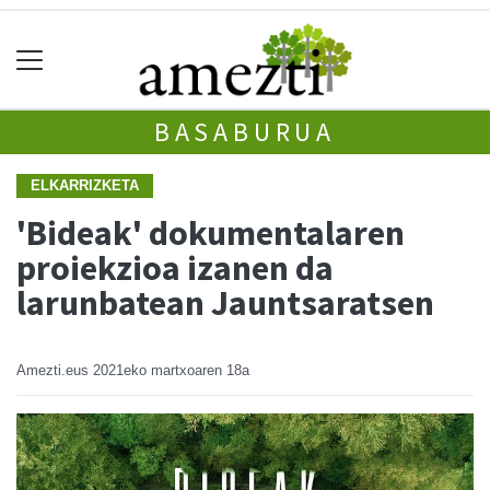
BASABURUA
ELKARRIZKETA
'Bideak' dokumentalaren
proiekzioa izanen da
larunbatean Jauntsaratsen
Amezti.eus
2021eko martxoaren 18a