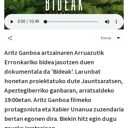
Entzun
Aritz Ganboa artzainaren Arruazutik
Erronkariko bidea jasotzen duen
dokumentala da 'Bideak'. Larunbat
honetan proiektatuko dute Jauntsaratsen,
Apeztegiberriko ganbaran, arratsaldeko
19:00etan. Aritz Ganboa filmeko
protagonista eta Xabier Unanua zuzendaria
bertan egonen dira. Biekin hitz egin dugu
gaurko irratsaioan.