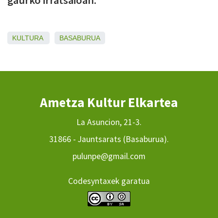
KULTURA
BASABURUA
Ametza Kultur Elkartea
La Asuncion, 21-3.
31866 - Jauntsarats (Basaburua).
pulunpe@gmail.com
Codesyntaxek garatua