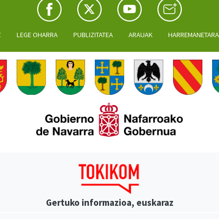
Z
LEGE OHARRA
PUBLIZITATEA
ARAUAK
HARREMANETAR
Gertuko informazioa, euskaraz