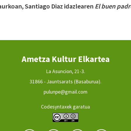
aurkoan, Santiago Diaz idazlearen
El buen padr
Ametza Kultur Elkartea
La Asuncion, 21-3.
31866 - Jauntsarats (Basaburua).
pulunpe@gmail.com
Codesyntaxek garatua