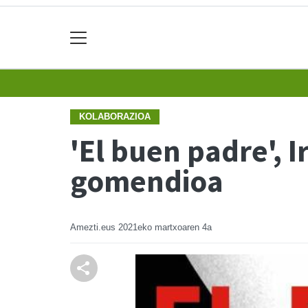
KOLABORAZIOA
'El buen padre', 
gomendioa
Amezti.eus
2021eko martxoaren 4a