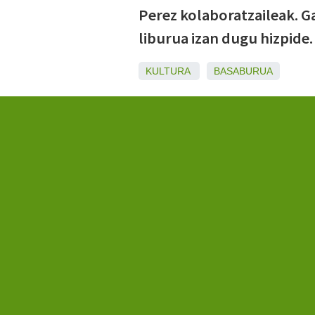
Perez kolaboratzaileak. G
liburua izan dugu hizpide.
KULTURA
BASABURUA