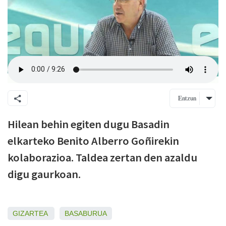
Entzun
Hilean behin egiten dugu Basadin
elkarteko Benito Alberro Goñirekin
kolaborazioa. Taldea zertan den azaldu
digu gaurkoan.
GIZARTEA
BASABURUA