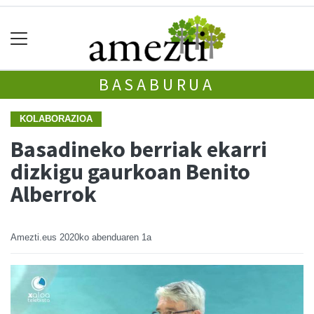
BASABURUA
KOLABORAZIOA
Basadineko berriak ekarri
dizkigu gaurkoan Benito
Alberrok
Amezti.eus
2020ko abenduaren 1a