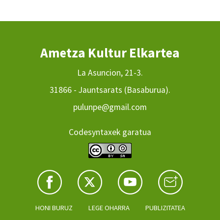
Ametza Kultur Elkartea
La Asuncion, 21-3.
31866 - Jauntsarats (Basaburua).
pulunpe@gmail.com
Codesyntaxek garatua
HONI BURUZ
LEGE OHARRA
PUBLIZITATEA