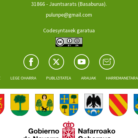
31866 - Jauntsarats (Basaburua).
pulunpe@gmail.com
Codesyntaxek garatua
Z
LEGE OHARRA
PUBLIZITATEA
ARAUAK
HARREMANETAR