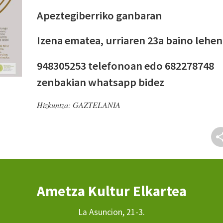
Apeztegiberriko ganbaran
Izena ematea, urriaren 23a baino lehen
948305253 telefonoan edo 682278748
zenbakian whatsapp bidez
Hizkuntza:
GAZTELANIA
Ametza Kultur Elkartea
La Asuncion, 21-3.