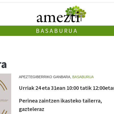
BASABURUA
ra
APEZTEGIBERRIKO GANBARA,
BASABURUA
Urriak 24 eta 31ean 10:00 tatik 12:00eta
Perinea zaintzen ikasteko tailerra,
gazteleraz