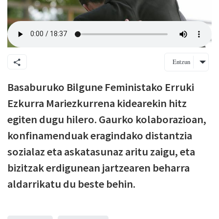
Entzun
Basaburuko Bilgune Feministako Erruki
Ezkurra Mariezkurrena kidearekin hitz
egiten dugu hilero. Gaurko kolaborazioan,
konfinamenduak eragindako distantzia
sozialaz eta askatasunaz aritu zaigu, eta
bizitzak erdigunean jartzearen beharra
aldarrikatu du beste behin.