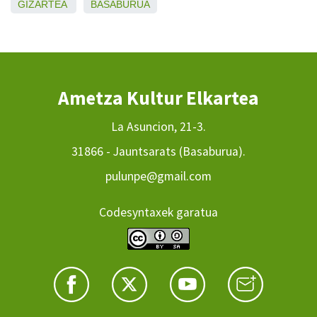
GIZARTEA
BASABURUA
Ametza Kultur Elkartea
La Asuncion, 21-3.
31866 - Jauntsarats (Basaburua).
pulunpe@gmail.com
Codesyntaxek garatua