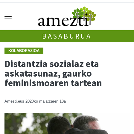
BASABURUA
KOLABORAZIOA
Distantzia sozialaz eta
askatasunaz, gaurko
feminismoaren tartean
Amezti.eus
2020ko maiatzaren 18a