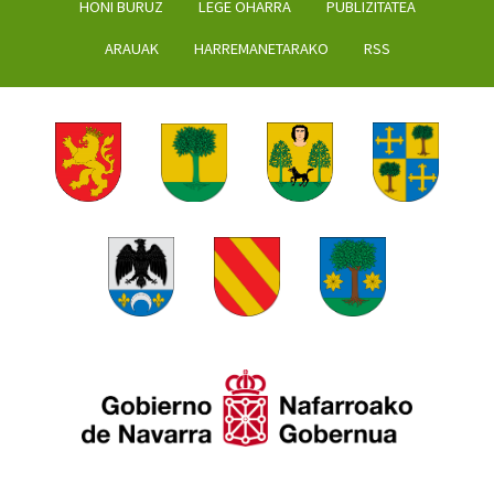
HONI BURUZ
LEGE OHARRA
PUBLIZITATEA
ARAUAK
HARREMANETARAKO
RSS