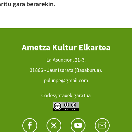
ritu gara berarekin.
Ametza Kultur Elkartea
La Asuncion, 21-3.
31866 - Jauntsarats (Basaburua).
pulunpe@gmail.com
Codesyntaxek garatua