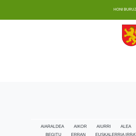
HONI BURU
AIARALDEA
AIKOR
AIURRI
ALEA
BEGITU
ERRAN
EUSKALERRIA IRRA