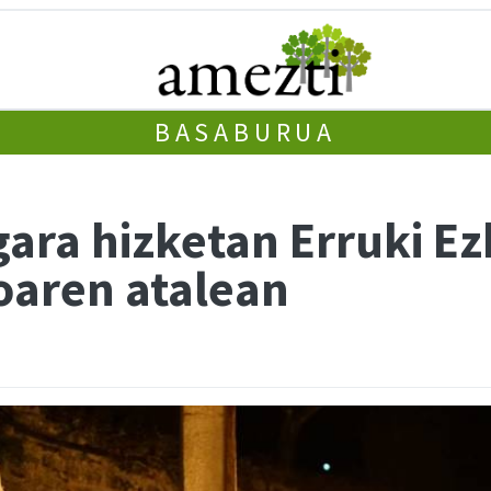
BASABURUA
gara hizketan Erruki E
oaren atalean