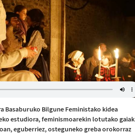
ra Basaburuko Bilgune Feministako kidea
eko estudiora, feminismoarekin lotutako gaiak
koan, eguberriez, osteguneko greba orokorraz