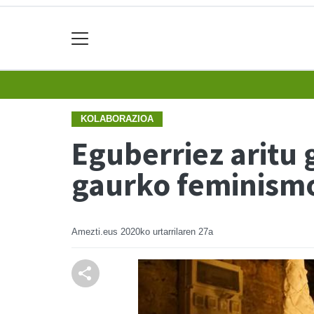
KOLABORAZIOA
Eguberriez aritu 
gaurko feminism
Amezti.eus
2020ko urtarrilaren 27a