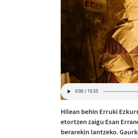
Hilean behin Erruki Ezkur
etortzen zaigu Esan Erran
berarekin lantzeko. Gaur