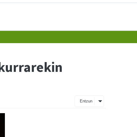
zkurrarekin
Entzun