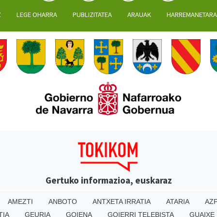
Z
LEGE OHARRA
PUBLIZITATEA
ARAUAK
HARREMANETAR
Gertuko informazioa, euskaraz
AMEZTI
ANBOTO
ANTXETA IRRATIA
ATARIA
AZP
TIA
GEURIA
GOIENA
GOIERRI TELEBISTA
GUAIXE