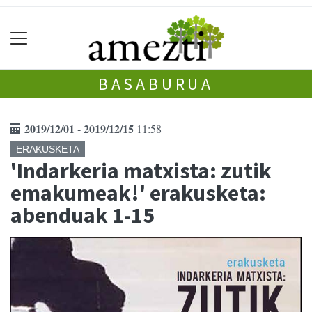
BASABURUA
2019/12/01 - 2019/12/15
11:58
ERAKUSKETA
'Indarkeria matxista: zutik
emakumeak!' erakusketa:
abenduak 1-15