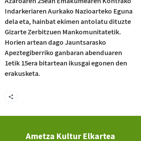
Azaroaren 25ean Emakumearen Kontrako
Indarkeriaren Aurkako Nazioarteko Eguna
dela eta, hainbat ekimen antolatu dituzte
Gizarte Zerbitzuen Mankomunitatetik.
Horien artean dago Jauntsarasko
Apeztegiberriko ganbaran abenduaren
1etik 15era bitartean ikusgai egonen den
erakusketa.
Ametza Kultur Elkartea