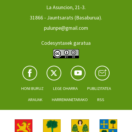
La Asuncion, 21-3.
31866 - Jauntsarats (Basaburua).
pulunpe@gmail.com
Codesyntaxek garatua
HONI BURUZ
LEGE OHARRA
PUBLIZITATEA
ARAUAK
HARREMANETARAKO
RSS