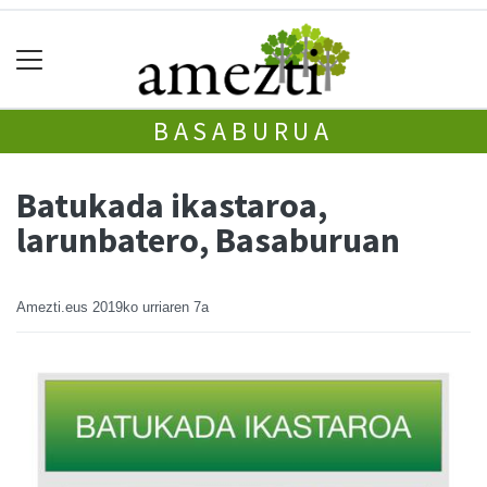
BASABURUA
Batukada ikastaroa,
larunbatero, Basaburuan
Amezti.eus
2019ko urriaren 7a