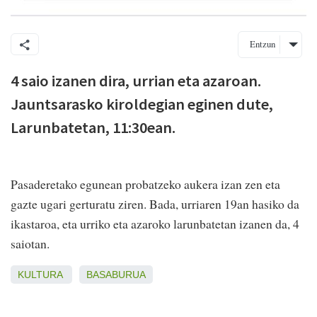
Entzun
4 saio izanen dira, urrian eta azaroan.
Jauntsarasko kiroldegian eginen dute,
Larunbatetan, 11:30ean.
Pasaderetako egunean probatzeko aukera izan zen eta
gazte ugari gerturatu ziren. Bada, urriaren 19an hasiko da
ikastaroa, eta urriko eta azaroko larunbatetan izanen da, 4
saiotan.
KULTURA
BASABURUA