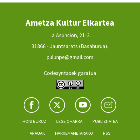
Ametza Kultur Elkartea
La Asuncion, 21-3.
31866 - Jauntsarats (Basaburua).
pulunpe@gmail.com
Codesyntaxek garatua
HONI BURUZ
LEGE OHARRA
PUBLIZITATEA
ARAUAK
HARREMANETARAKO
RSS