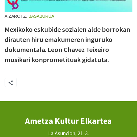
AIZAROTZ,
BASABURUA
Mexikoko eskubide sozialen alde borrokan
dirauten hiru emakumeren inguruko
dokumentala. Leon Chavez Teixeiro
musikari konprometituak gidatuta.
Ametza Kultur Elkartea
La Asuncion, 21-3.