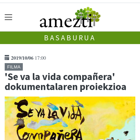
BASABURUA
2019/10/06
17:00
FILMA
'Se va la vida compañera'
dokumentalaren proiekzioa