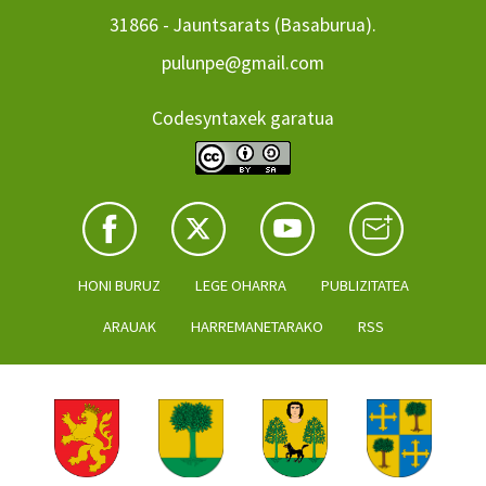
31866 - Jauntsarats (Basaburua).
pulunpe@gmail.com
Codesyntaxek garatua
HONI BURUZ
LEGE OHARRA
PUBLIZITATEA
ARAUAK
HARREMANETARAKO
RSS