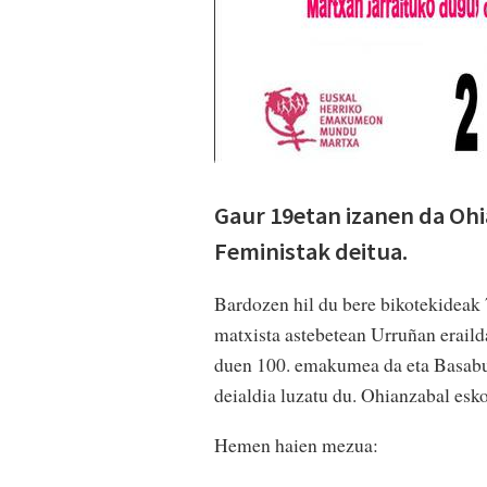
Gaur 19etan izanen da Oh
Feministak deitua.
Bardozen hil du bere bikotekideak 
matxista astebetean Urruñan erail
duen 100. emakumea da eta Basabu
deialdia luzatu du. Ohianzabal esko
Hemen haien mezua: