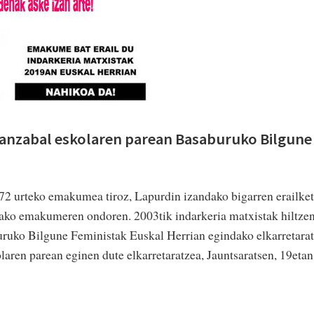
ianzabal eskolaren parean Basaburuko Bilgune
72 urteko emakumea tiroz, Lapurdin izandako bigarren erailke
dako emakumeren ondoren. 2003tik indarkeria matxistak hiltze
ruko Bilgune Feministak Euskal Herrian egindako elkarretara
laren parean eginen dute elkarretaratzea, Jauntsaratsen, 19etan