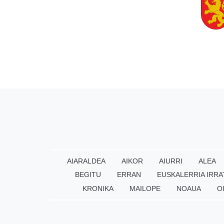
AIARALDEA
AIKOR
AIURRI
ALEA
BEGITU
ERRAN
EUSKALERRIA IRRA
KRONIKA
MAILOPE
NOAUA
O