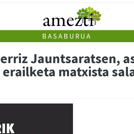
BASABURUA
berriz Jauntsaratsen, 
 erailketa matxista sal