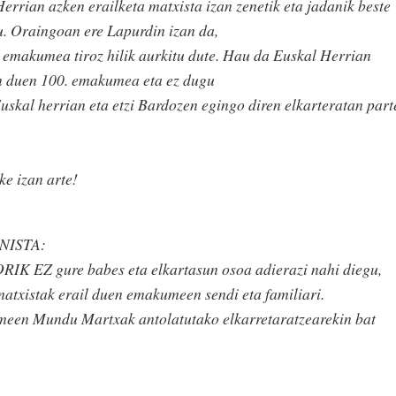
errian azken erailketa matxista izan zenetik eta jadanik beste
u. Oraingoan ere Lapurdin izan da,
 emakumea tiroz hilik aurkitu dute. Hau da Euskal Herrian
en duen 100. emakumea eta ez dugu
skal herrian eta etzi Bardozen egingo diren elkarteratan part
e izan arte!
NISTA:
EZ gure babes eta elkartasun osoa adierazi nahi diegu,
atxistak erail duen emakumeen sendi eta familiari.
een Mundu Martxak antolatutako elkarretaratzearekin bat