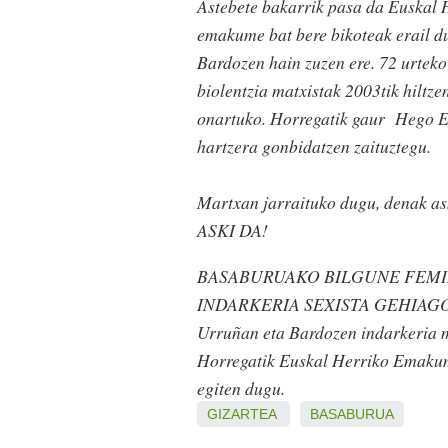
Astebete bakarrik pasa da Euskal H
emakume bat bere bikoteak erail d
Bardozen hain zuzen ere. 72 urteko
biolentzia matxistak 2003tik hiltz
onartuko. Horregatik gaur Hego Eu
hartzera gonbidatzen zaituztegu.
Martxan jarraituko dugu, denak ask
ASKI DA!
BASABURUAKO BILGUNE FEMI
INDARKERIA SEXISTA GEHIAGORIK 
Urruñan eta Bardozen indarkeria m
Horregatik Euskal Herriko Emakum
egiten dugu.
GIZARTEA
BASABURUA