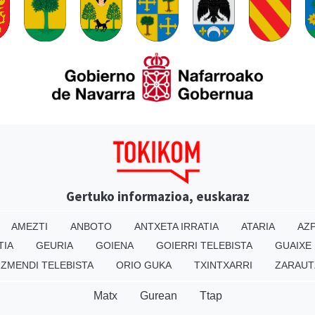
Gertuko informazioa, euskaraz
AMEZTI
ANBOTO
ANTXETA IRRATIA
ATARIA
AZP
TIA
GEURIA
GOIENA
GOIERRI TELEBISTA
GUAIXE
IZMENDI TELEBISTA
ORIO GUKA
TXINTXARRI
ZARAUT
Matx
Gurean
Ttap