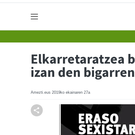
Elkarretaratzea 
izan den bigarren
Amezti.eus
2019ko ekainaren 27a