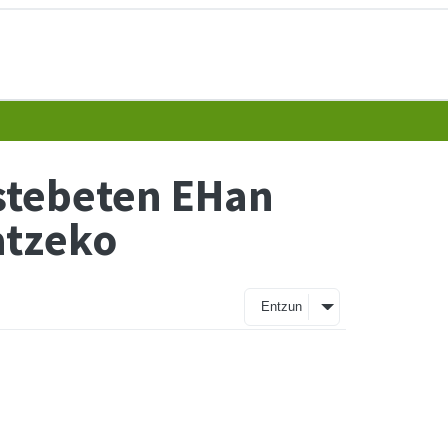
astebeten EHan
atzeko
Entzun