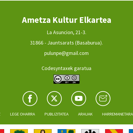
Ametza Kultur Elkartea
La Asuncion, 21-3.
31866 - Jauntsarats (Basaburua).
pulunpe@gmail.com
Codesyntaxek garatua
Z
LEGE OHARRA
PUBLIZITATEA
ARAUAK
HARREMANETAR