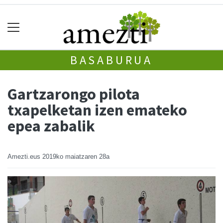
BASABURUA
Gartzarongo pilota
txapelketan izen emateko
epea zabalik
Amezti.eus
2019ko maiatzaren 28a