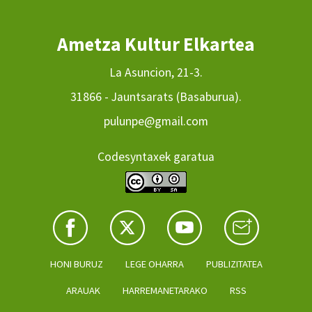
Ametza Kultur Elkartea
La Asuncion, 21-3.
31866 - Jauntsarats (Basaburua).
pulunpe@gmail.com
Codesyntaxek garatua
HONI BURUZ
LEGE OHARRA
PUBLIZITATEA
ARAUAK
HARREMANETARAKO
RSS