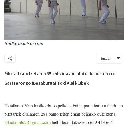
irudia: manista.com
Entzun
Pilota txapelketaren 35. edizioa antolatu du aurten ere
Gartzarongo (Basaburua) Toki Alai klubak.
Uztailaren 20an hasiko da txapelketa, baina parte hartu nahi duten
pilotariek ekainaren 28a baino lehen eman beharko dute izena
tokialaipilota@gmail.com
helbidera idatziz edo 659 443 664