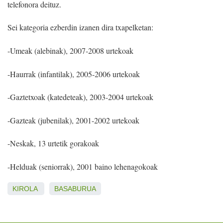
telefonora deituz.
Sei kategoria ezberdin izanen dira txapelketan:
-Umeak (alebinak), 2007-2008 urtekoak
-Haurrak (infantilak), 2005-2006 urtekoak
-Gaztetxoak (katedeteak), 2003-2004 urtekoak
-Gazteak (jubenilak), 2001-2002 urtekoak
-Neskak, 13 urtetik gorakoak
-Helduak (seniorrak), 2001 baino lehenagokoak
KIROLA
BASABURUA