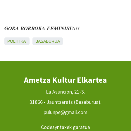
GORA BORROKA FEMINISTA!!
POLITIKA
BASABURUA
Ametza Kultur Elkartea
La Asuncion, 21-3.
31866 - Jauntsarats (Basaburua).
pulunpe@gmail.com
Codesyntaxek garatua