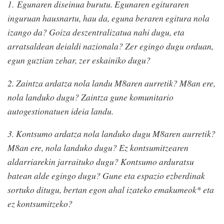
1. Egunaren diseinua burutu. Egunaren egituraren
inguruan hausnartu, hau da, eguna beraren egitura nola
izango da? Goiza deszentralizatua nahi dugu, eta
arratsaldean deialdi nazionala? Zer egingo dugu orduan,
egun guztian zehar, zer eskainiko dugu?
2. Zaintza ardatza nola landu M8aren aurretik? M8an ere,
nola landuko dugu? Zaintza gune komunitario
autogestionatuen ideia landu.
3. Kontsumo ardatza nola landuko dugu M8aren aurretik?
M8an ere, nola landuko dugu? Ez kontsumitzearen
aldarriarekin jarraituko dugu? Kontsumo arduratsu
batean alde egingo dugu? Gune eta espazio ezberdinak
sortuko ditugu, bertan egon ahal izateko emakumeok* eta
ez kontsumitzeko?