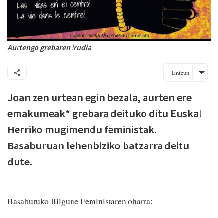
Aurtengo grebaren irudia
Entzun
Joan zen urtean egin bezala, aurten ere
emakumeak* grebara deituko ditu Euskal
Herriko mugimendu feministak.
Basaburuan lehenbiziko batzarra deitu
dute.
Basaburuko Bilgune Feministaren oharra: