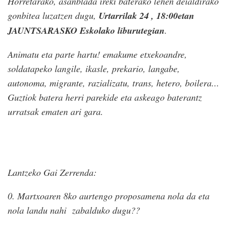
Horretarako, asanblada ireki baterako lehen deialdirako
gonbitea luzatzen dugu,
Urtarrilak 24
, 18:00etan
JAUNTSARASKO Eskolako liburutegian
.
Animatu eta parte hartu! emakume etxekoandre,
soldatapeko langile, ikasle, prekario, langabe,
autonoma, migrante, razializatu, trans, hetero, boilera...
Guztiok batera herri parekide eta askeago baterantz
urratsak ematen ari gara.
Lantzeko Gai Zerrenda:
0. Martxoaren 8ko aurtengo proposamena nola da eta
nola landu nahi zabalduko dugu??