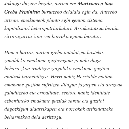
Jakingo duzuen bezala, aurten ere
Martxoaren 8an
Greba Feminista
burutzeko deialdia egin da. Aurreko
urtean, emakumeok planto egin genion sistema
kapitalistari heteropatriarkalari. Arrakastatsua bezain
zirraragarria izan zen borroka eguna burutuz.
Honen harira, aurten greba antolatzen hasteko,
zonaldeko emakume guztiengana jo nahi dugu,
beharrezkoa iruditzen zaigulako emakume guztion
ahotsak barnebiltzea. Herri nahiz Herrialde mailan
emakume guztiok sufritzen ditugun jazarpen eta arazoak
gainditzeko eta errealitate, sektore nahiz identitate
ezberdineko emakume guztiak saretu eta guztioi
dagozkigun aldarrikapen eta borrokak artikulatzeko
beharrezkoa dela deritzogu.