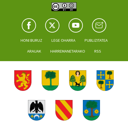
HONI BURUZ
LEGE OHARRA
PUBLIZITATEA
ARAUAK
HARREMANETARAKO
RSS