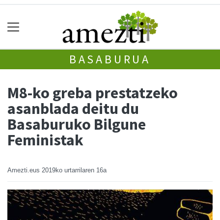
BASABURUA
M8-ko greba prestatzeko
asanblada deitu du
Basaburuko Bilgune
Feministak
Amezti.eus
2019ko urtarrilaren 16a