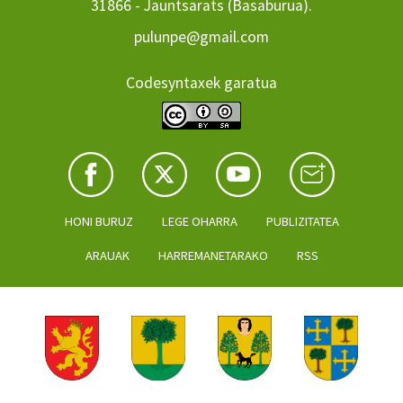
31866 - Jauntsarats (Basaburua).
pulunpe@gmail.com
Codesyntaxek garatua
HONI BURUZ
LEGE OHARRA
PUBLIZITATEA
ARAUAK
HARREMANETARAKO
RSS