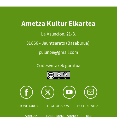
Ametza Kultur Elkartea
La Asuncion, 21-3.
31866 - Jauntsarats (Basaburua).
pulunpe@gmail.com
Codesyntaxek garatua
HONI BURUZ
LEGE OHARRA
PUBLIZITATEA
ARAUAK
HARREMANETARAKO
RSS