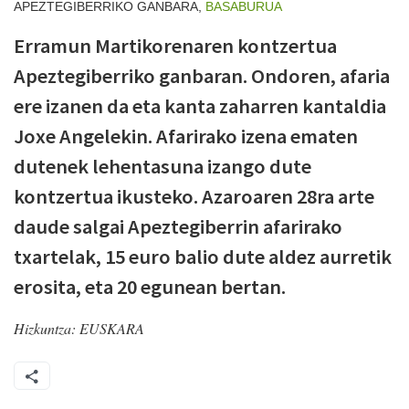
APEZTEGIBERRIKO GANBARA,
BASABURUA
Erramun Martikorenaren kontzertua
Apeztegiberriko ganbaran. Ondoren, afaria
ere izanen da eta kanta zaharren kantaldia
Joxe Angelekin. Afarirako izena ematen
dutenek lehentasuna izango dute
kontzertua ikusteko. Azaroaren 28ra arte
daude salgai Apeztegiberrin afarirako
txartelak, 15 euro balio dute aldez aurretik
erosita, eta 20 egunean bertan.
Hizkuntza:
EUSKARA