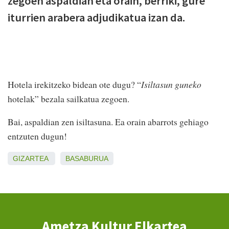
zegoen aspaldian eta orain, berriki, gure
iturrien arabera adjudikatua izan da.
Hotela irekitzeko bidean ote dugu? “
Isiltasun guneko
hotelak” bezala sailkatua zegoen.
Bai, aspaldian zen isiltasuna. Ea orain abarrots gehiago
entzuten dugun!
GIZARTEA
BASABURUA
Ametza Kultur Elkartea