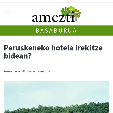
BASABURUA
Peruskeneko hotela irekitze
bidean?
Amezti.eus
2018ko urriaren 15a