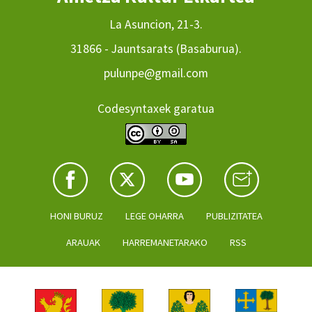
La Asuncion, 21-3.
31866 - Jauntsarats (Basaburua).
pulunpe@gmail.com
Codesyntaxek garatua
HONI BURUZ
LEGE OHARRA
PUBLIZITATEA
ARAUAK
HARREMANETARAKO
RSS