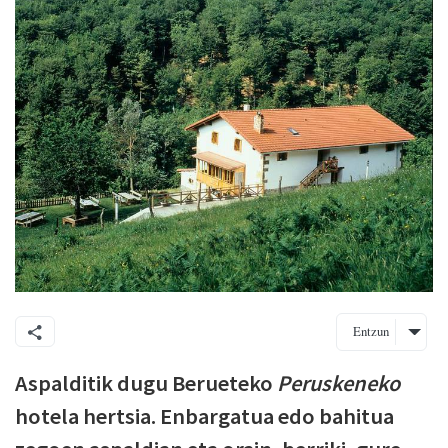
Entzun
Aspalditik dugu Berueteko
Peruskeneko
hotela hertsia. Enbargatua edo bahitua