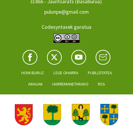
31866 - Jauntsarats (Basaburua).
pulunpe@gmail.com
Codesyntaxek garatua
HONI BURUZ
LEGE OHARRA
PUBLIZITATEA
ARAUAK
HARREMANETARAKO
RSS