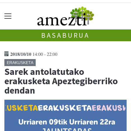
BASABURUA
2018/10/10
14:00 - 22:00
ERAKUSKETA
Sarek antolatutako
erakusketa Apeztegiberriko
dendan