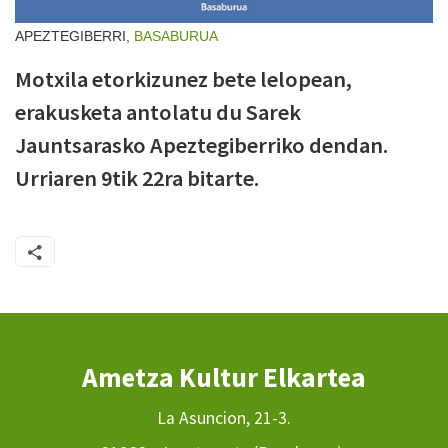
APEZTEGIBERRI,
BASABURUA
Motxila etorkizunez bete lelopean,
erakusketa antolatu du Sarek
Jauntsarasko Apeztegiberriko dendan.
Urriaren 9tik 22ra bitarte.
Ametza Kultur Elkartea
La Asuncion, 21-3.