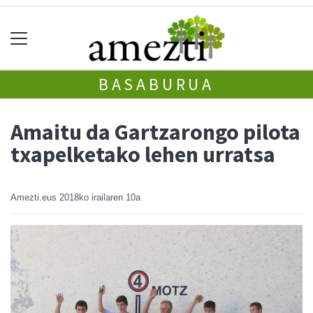
BASABURUA
Amaitu da Gartzarongo pilota
txapelketako lehen urratsa
Amezti.eus
2018ko irailaren 10a