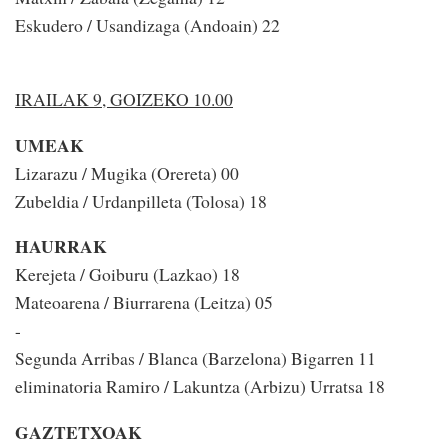
Eskudero / Usandizaga (Andoain) 22
IRAILAK 9, GOIZEKO 10.00
UMEAK
Lizarazu / Mugika (Orereta) 00
Zubeldia / Urdanpilleta (Tolosa) 18
HAURRAK
Kerejeta / Goiburu (Lazkao) 18
Mateoarena / Biurrarena (Leitza) 05
-
Segunda Arribas / Blanca (Barzelona) Bigarren 11
eliminatoria Ramiro / Lakuntza (Arbizu) Urratsa 18
GAZTETXOAK