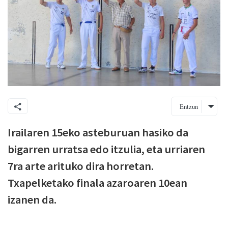
Entzun
Irailaren 15eko asteburuan hasiko da
bigarren urratsa edo itzulia, eta urriaren
7ra arte arituko dira horretan.
Txapelketako finala azaroaren 10ean
izanen da.