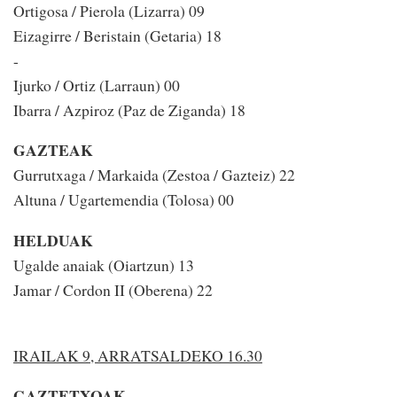
Ortigosa / Pierola (Lizarra) 09
Eizagirre / Beristain (Getaria) 18
-
Ijurko / Ortiz (Larraun) 00
Ibarra / Azpiroz (Paz de Ziganda) 18
GAZTEAK
Gurrutxaga / Markaida (Zestoa / Gazteiz) 22
Altuna / Ugartemendia (Tolosa) 00
HELDUAK
Ugalde anaiak (Oiartzun) 13
Jamar / Cordon II (Oberena) 22
IRAILAK 9, ARRATSALDEKO 16.30
GAZTETXOAK