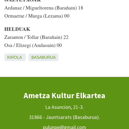
Ardanaz / Migueltorena (Barañain) 18
Ormaetxe / Murga (Lezama) 00
HELDUAK
Zaranton / Tollar (Barañain) 22
Osa / Elizegi (Andaoain) 00
KIROLA
BASABURUA
Ametza Kultur Elkartea
La Asuncion, 21-3.
31866 - Jauntsarats (Basaburua).
pulunpe@gmail.com