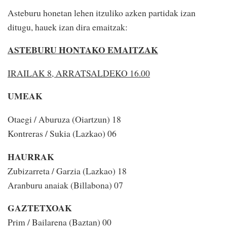
Asteburu honetan lehen itzuliko azken partidak izan
ditugu, hauek izan dira emaitzak:
ASTEBURU HONTAKO EMAITZAK
IRAILAK 8, ARRATSALDEKO 16.00
UMEAK
Otaegi / Aburuza (Oiartzun) 18
Kontreras / Sukia (Lazkao) 06
HAURRAK
Zubizarreta / Garzia (Lazkao) 18
Aranburu anaiak (Billabona) 07
GAZTETXOAK
Prim / Bailarena (Baztan) 00