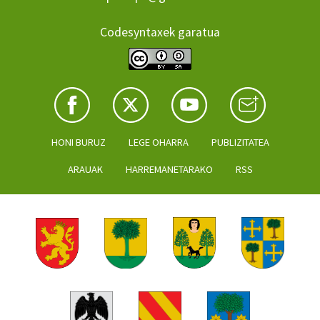
Codesyntaxek garatua
HONI BURUZ
LEGE OHARRA
PUBLIZITATEA
ARAUAK
HARREMANETARAKO
RSS