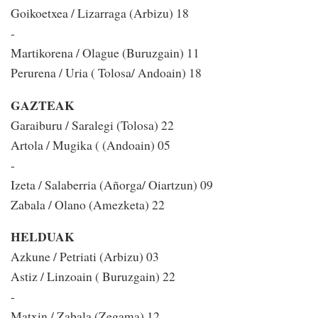
Goikoetxea / Lizarraga (Arbizu) 18
-
Martikorena / Olague (Buruzgain) 11
Perurena / Uria ( Tolosa/ Andoain) 18
GAZTEAK
Garaiburu / Saralegi (Tolosa) 22
Artola / Mugika ( (Andoain) 05
-
Izeta / Salaberria (Añorga/ Oiartzun) 09
Zabala / Olano (Amezketa) 22
HELDUAK
Azkune / Petriati (Arbizu) 03
Astiz / Linzoain ( Buruzgain) 22
-
Matxin / Zabala (Zegama) 12