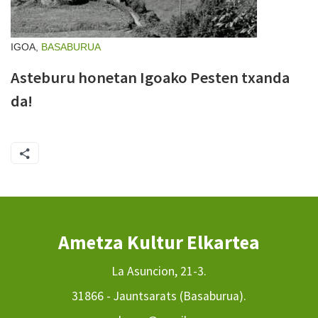
IGOA,
BASABURUA
Asteburu honetan Igoako Pesten txanda
da!
Ametza Kultur Elkartea
La Asuncion, 21-3.
31866 - Jauntsarats (Basaburua).