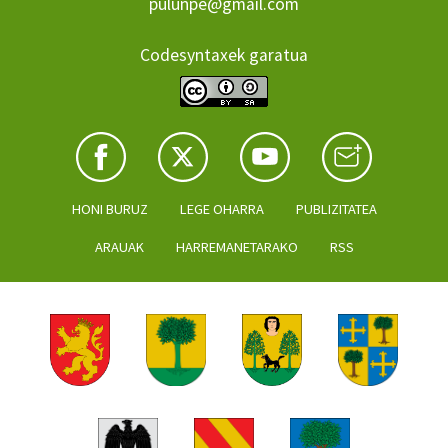
pulunpe@gmail.com
Codesyntaxek garatua
HONI BURUZ
LEGE OHARRA
PUBLIZITATEA
ARAUAK
HARREMANETARAKO
RSS