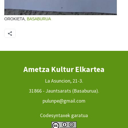
OROKIETA,
BASABURUA
Ametza Kultur Elkartea
La Asuncion, 21-3.
31866 - Jauntsarats (Basaburua).
pulunpe@gmail.com
Codesyntaxek garatua