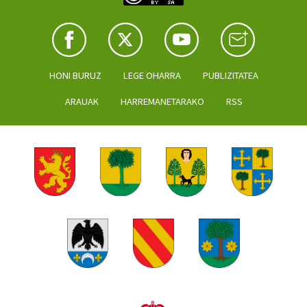
HONI BURUZ
LEGE OHARRA
PUBLIZITATEA
ARAUAK
HARREMANETARAKO
RSS