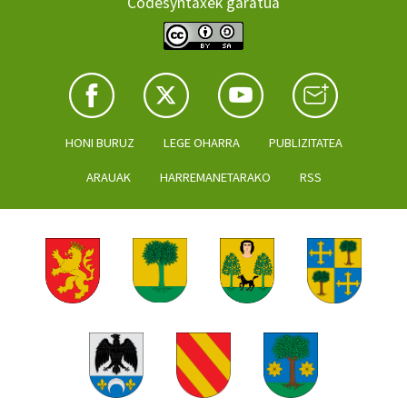
Codesyntaxek garatua
HONI BURUZ
LEGE OHARRA
PUBLIZITATEA
ARAUAK
HARREMANETARAKO
RSS