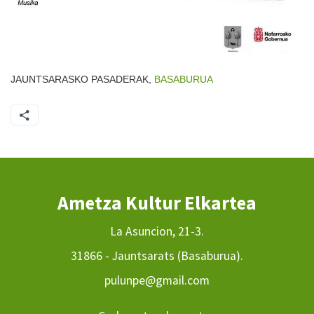
JAUNTSARASKO PASADERAK,
BASABURUA
Ametza Kultur Elkartea
La Asuncion, 21-3.
31866 - Jauntsarats (Basaburua).
pulunpe@gmail.com