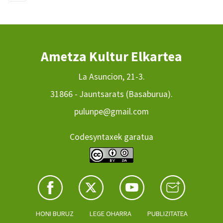
Ametza Kultur Elkartea
La Asuncion, 21-3.
31866 - Jauntsarats (Basaburua).
pulunpe@gmail.com
Codesyntaxek garatua
HONI BURUZ
LEGE OHARRA
PUBLIZITATEA