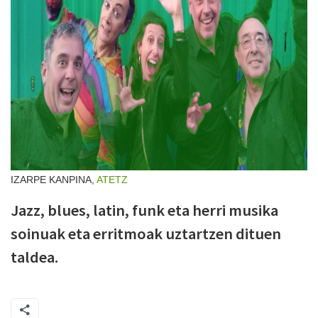
IZARPE KANPINA,
ATETZ
Jazz, blues, latin, funk eta herri musika
soinuak eta erritmoak uztartzen dituen
taldea.