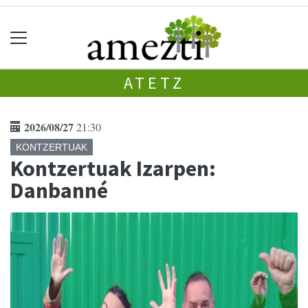
ATETZ
2026/08/27
21:30
KONTZERTUAK
Kontzertuak Izarpen:
Danbanné