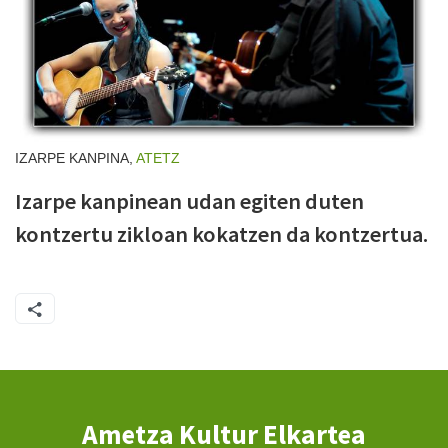
IZARPE KANPINA,
ATETZ
Izarpe kanpinean udan egiten duten
kontzertu zikloan kokatzen da kontzertua.
Ametza Kultur Elkartea