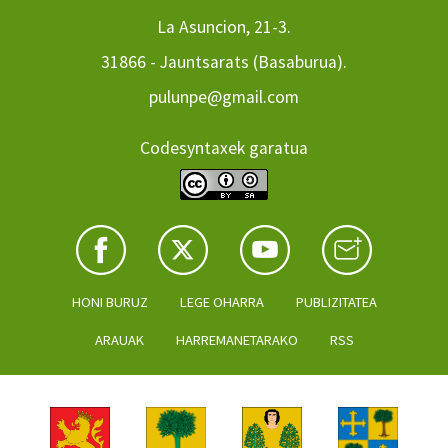
La Asuncion, 21-3.
31866 - Jauntsarats (Basaburua).
pulunpe@gmail.com
Codesyntaxek garatua
HONI BURUZ
LEGE OHARRA
PUBLIZITATEA
ARAUAK
HARREMANETARAKO
RSS