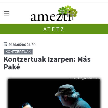
ATETZ
2026/08/06
21:30
KONTZERTUAK
Kontzertuak Izarpen: Más
Paké