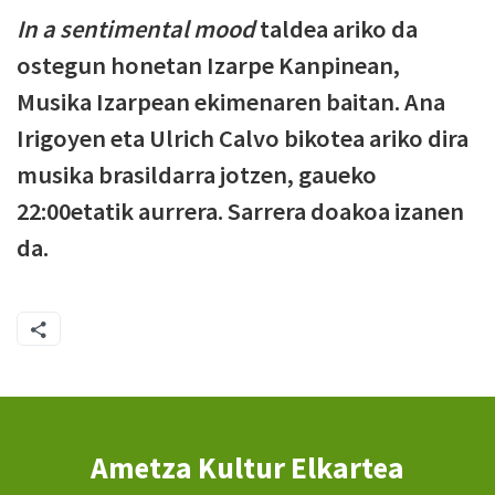
In a sentimental mood
taldea ariko da
ostegun honetan Izarpe Kanpinean,
Musika Izarpean ekimenaren baitan. Ana
Irigoyen eta Ulrich Calvo bikotea ariko dira
musika brasildarra jotzen, gaueko
22:00etatik aurrera. Sarrera doakoa izanen
da.
Ametza Kultur Elkartea