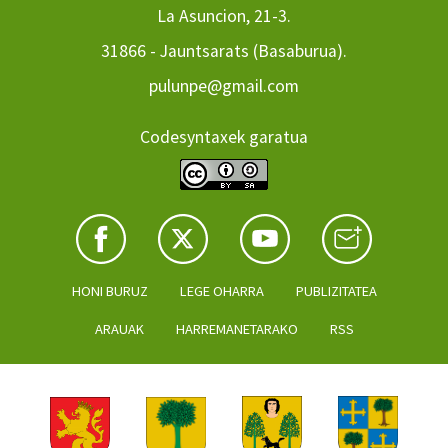
La Asuncion, 21-3.
31866 - Jauntsarats (Basaburua).
pulunpe@gmail.com
Codesyntaxek garatua
HONI BURUZ
LEGE OHARRA
PUBLIZITATEA
ARAUAK
HARREMANETARAKO
RSS