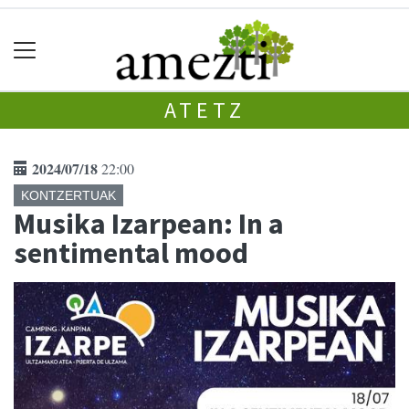
ATETZ
2024/07/18
22:00
KONTZERTUAK
Musika Izarpean: In a
sentimental mood