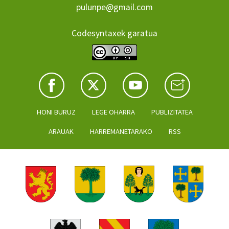
pulunpe@gmail.com
Codesyntaxek garatua
HONI BURUZ
LEGE OHARRA
PUBLIZITATEA
ARAUAK
HARREMANETARAKO
RSS