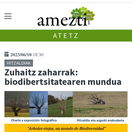
ATETZ
2023/06/10
18:30
HITZALDIAK
Zuhaitz zaharrak:
biodibertsitatearen mundua