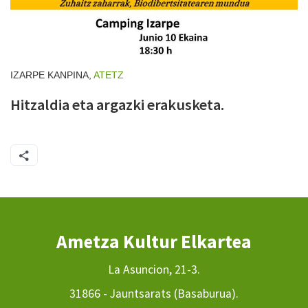
IZARPE KANPINA,
ATETZ
Hitzaldia eta argazki erakusketa.
Ametza Kultur Elkartea
La Asuncion, 21-3.
31866 - Jauntsarats (Basaburua).