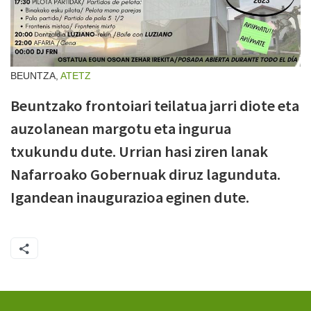
BEUNTZA,
ATETZ
Beuntzako frontoiari teilatua jarri diote eta
auzolanean margotu eta ingurua
txukundu dute. Urrian hasi ziren lanak
Nafarroako Gobernuak diruz lagunduta.
Igandean inaugurazioa eginen dute.