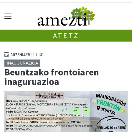
ATETZ
2023/04/30
11:30
INAUGURAZIOA
Beuntzako frontoiaren
inaguruazioa