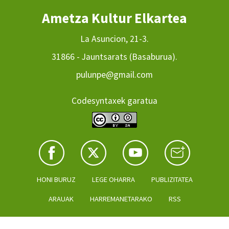
Ametza Kultur Elkartea
La Asuncion, 21-3.
31866 - Jauntsarats (Basaburua).
pulunpe@gmail.com
Codesyntaxek garatua
HONI BURUZ
LEGE OHARRA
PUBLIZITATEA
ARAUAK
HARREMANETARAKO
RSS