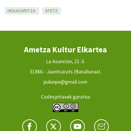
NEKAZARITZA
ATETZ
Ametza Kultur Elkartea
La Asuncion, 21-3.
31866 - Jauntsarats (Basaburua).
pulunpe@gmail.com
Codesyntaxek garatua