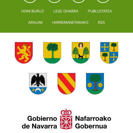
HONI BURUZ
LEGE OHARRA
PUBLIZITATEA
ARAUAK
HARREMANETARAKO
RSS