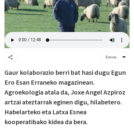
Entzun
Gaur kolaborazio berri bat hasi dugu Egun
Ero Esan Erraneko magazinean.
Agroekologia atala da, Joxe Angel Azpiroz
artzai ateztarrak eginen digu, hilabetero.
Habelarteko eta Latxa Esnea
kooperatibako kidea da bera.