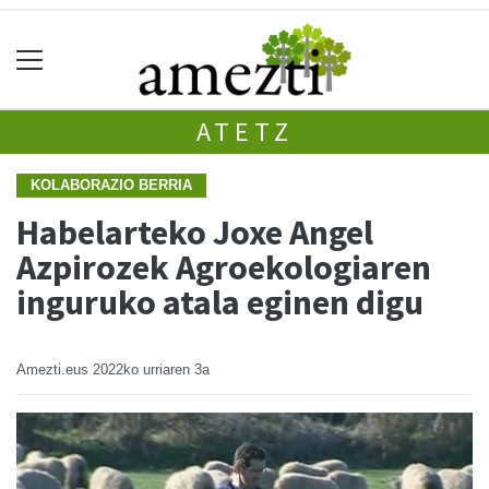
ATETZ
KOLABORAZIO BERRIA
Habelarteko Joxe Angel
Azpirozek Agroekologiaren
inguruko atala eginen digu
Amezti.eus
2022ko urriaren 3a