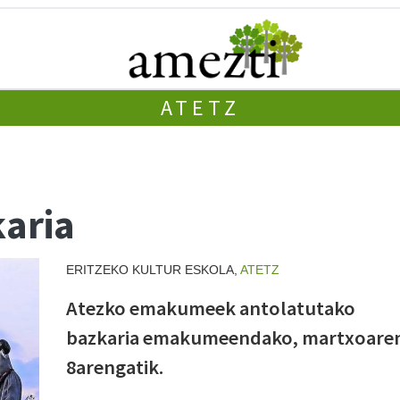
ATETZ
aria
ERITZEKO KULTUR ESKOLA,
ATETZ
Atezko emakumeek antolatutako
bazkaria emakumeendako, martxoare
8arengatik.