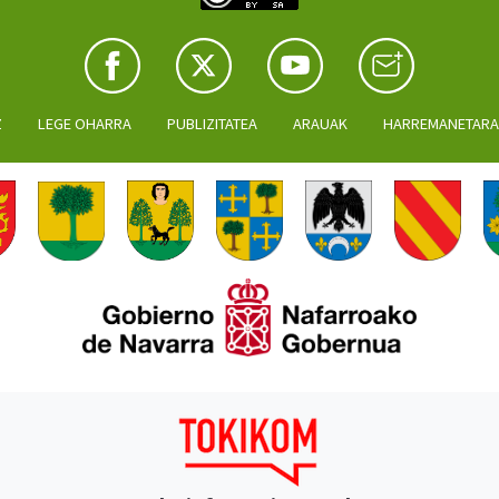
Z
LEGE OHARRA
PUBLIZITATEA
ARAUAK
HARREMANETAR