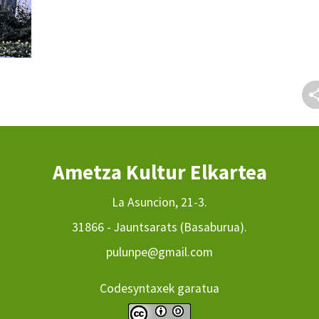
Ametza Kultur Elkartea
La Asuncion, 21-3.
31866 - Jauntsarats (Basaburua).
pulunpe@gmail.com
Codesyntaxek garatua