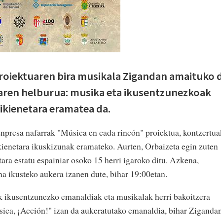
proiektuaren bira musikala Zigandan amaituko 
uaren helburua: musika eta ikusentzunezkoak
xikienetara eramatea da.
npresa nafarrak "Música en cada rincón" proiektua, kontzertua
ikienetara ikuskizunak eramateko. Aurten, Orbaizeta egin zuten
ara estatu espainiar osoko 15 herri igaroko ditu. Azkena,
a ikusteko aukera izanen dute, bihar 19:00etan.
k ikusentzunezko emanaldiak eta musikalak herri bakoitzera
sica, ¡Acción!" izan da aukeratutako emanaldia, bihar Ziganda