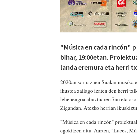
"Música en cada rincón" 
bihar, 19:00etan. Proiekt
landa eremura eta herri t
2020an sortu zuen Suakai musika e
ikustea zailago izaten den herri tx
lehenengoa abuztuaren 7an eta osot
Zigandan. Atezko herrian ikuskizun
"Música en cada rincón" proiektua
egokitzen ditu. Aurten, "Luces, Mú