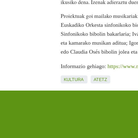
ikusiko dena. Izenak adieraztu duen
Proiektuak goi mailako musikariak 
Euskadiko Orkesta sinfonikoko bio
Sinfonikoko bibolin bakarlaria; Iv
eta kamarako musikan aditua; Igor
edo Claudia Osés bibolin jolea eta
Informazio gehiago:
https://www.
KULTURA
ATETZ