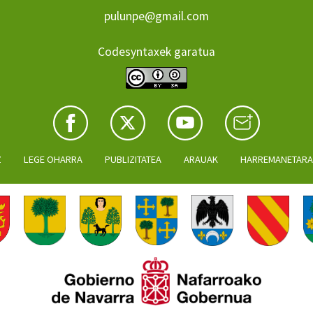
pulunpe@gmail.com
Codesyntaxek garatua
Z
LEGE OHARRA
PUBLIZITATEA
ARAUAK
HARREMANETAR