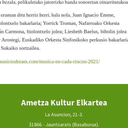
 bezala, pelikuletako jatorrizko banda sonoretan oinarritutakoa
eraman ditu herriz herri, hala nola,
Juan Ignacio Emme,
lontxelo bakarlaria; Yorrick Troman, Nafarroako Orkesta
án Carmona, biolontxelo jolea; Liesbeth Baelus, bibolin jolea
 Arostegi, Euskadiko Orkesta Sinfonikoko perkusio bakarlari
 Sukaiko sortzailea.
musictodream.com/musica-en-cada-rincon-2021/
Ametza Kultur Elkartea
La Asuncion, 21-3.
31866 - Jauntsarats (Basaburua).