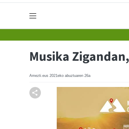
Musika Zigandan,
Amezti.eus
2021eko abuztuaren 26a