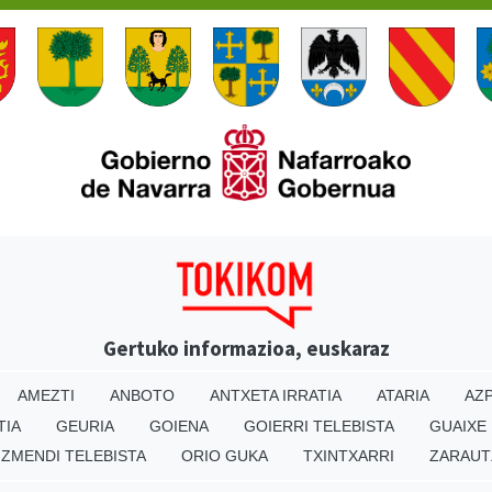
Gertuko informazioa, euskaraz
AMEZTI
ANBOTO
ANTXETA IRRATIA
ATARIA
AZP
TIA
GEURIA
GOIENA
GOIERRI TELEBISTA
GUAIXE
IZMENDI TELEBISTA
ORIO GUKA
TXINTXARRI
ZARAUT