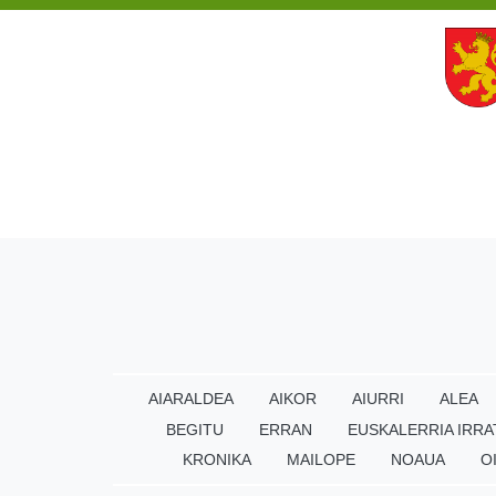
AIARALDEA
AIKOR
AIURRI
ALEA
BEGITU
ERRAN
EUSKALERRIA IRRA
KRONIKA
MAILOPE
NOAUA
O