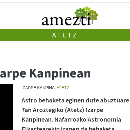
ATETZ
zarpe Kanpinean
IZARPE KANPINA,
ATETZ
Astro behaketa eginen dute abuztuare
7an Aroztegiko (Atetz) Izarpe
Kanpinean. Nafarroako Astronomia
Elkartearekin izanen da behaketa,