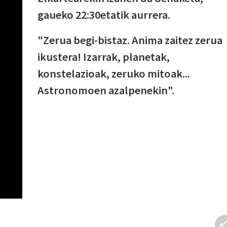
gaueko 22:30etatik aurrera.
"Zerua begi-bistaz. Anima zaitez zerua
ikustera! Izarrak, planetak,
konstelazioak, zeruko mitoak...
Astronomoen azalpenekin".