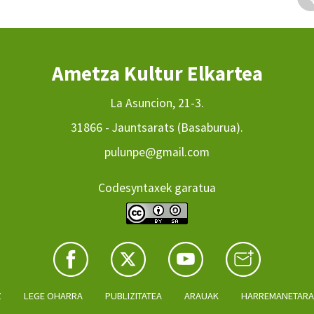
Ametza Kultur Elkartea
La Asuncion, 21-3.
31866 - Jauntsarats (Basaburua).
pulunpe@gmail.com
Codesyntaxek garatua
Z
LEGE OHARRA
PUBLIZITATEA
ARAUAK
HARREMANETAR