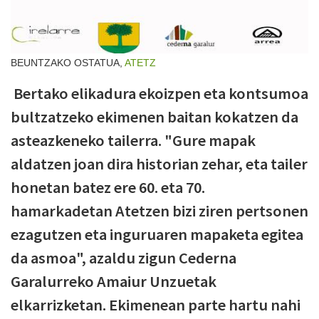
BEUNTZAKO OSTATUA,
ATETZ
Bertako elikadura ekoizpen eta kontsumoa
bultzatzeko ekimenen baitan kokatzen da
asteazkeneko tailerra. "Gure mapak
aldatzen joan dira historian zehar, eta tailer
honetan batez ere 60. eta 70.
hamarkadetan Atetzen bizi ziren pertsonen
ezagutzen eta inguruaren mapaketa egitea
da asmoa", azaldu zigun Cederna
Garalurreko Amaiur Unzuetak
elkarrizketan. Ekimenean parte hartu nahi