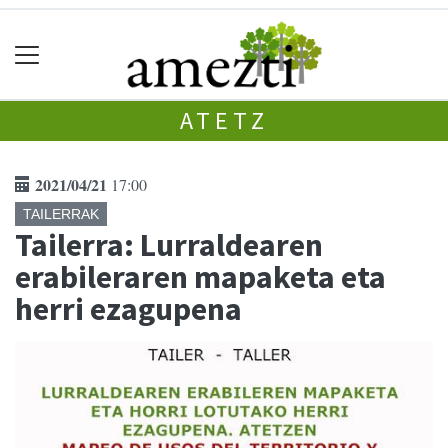
ATETZ
2021/04/21
17:00
TAILERRAK
Tailerra: Lurraldearen
erabileraren mapaketa eta
herri ezagupena