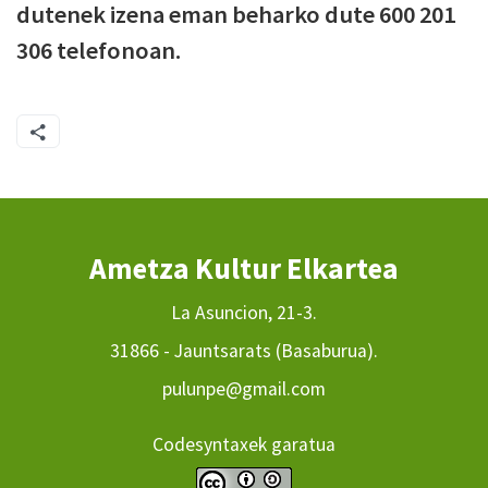
dutenek izena eman beharko dute 600 201
306 telefonoan.
Ametza Kultur Elkartea
La Asuncion, 21-3.
31866 - Jauntsarats (Basaburua).
pulunpe@gmail.com
Codesyntaxek garatua