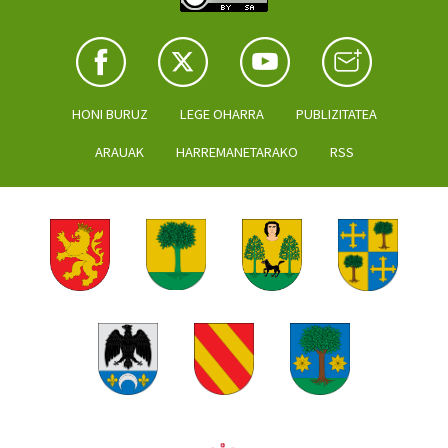
HONI BURUZ
LEGE OHARRA
PUBLIZITATEA
ARAUAK
HARREMANETARAKO
RSS