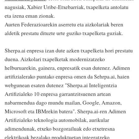
nagusiak, Xabier Uribe-Etxebarriak, txapelketa antolatu
eta izena eman zionak.
Aurten Federazioarekin aserretu eta aizkolariak beren
aldetik prestatu dituzte urte guziko txapelketa guziak.
Sherpa.ai enpresa izan dute azken txapelketa hori prestatu
duena. Aizkolari txapelketak modernizatzeko
helburuarekin, gainera, enpresatik esan dutenez. Adimen
artifizialerako puntako enpresa omen da Sehrpa.ai, haien
webgunean esaten dutenez "Sherpa.ai Inteligentzia
Artifizialeko 10 enpresa garrantzitsuenen artean
nabarmendua dago mundu mailan, Google, Amazon,
Microsoft eta IBMrekin batera". Sherpa.ai-ren Adimen
Artifizialeko teknologia automobilak, aurikular
adimendunak, etxeko bozgorailuak edo etxetresna
elektrikoak bezalako produktuetan integratzeko