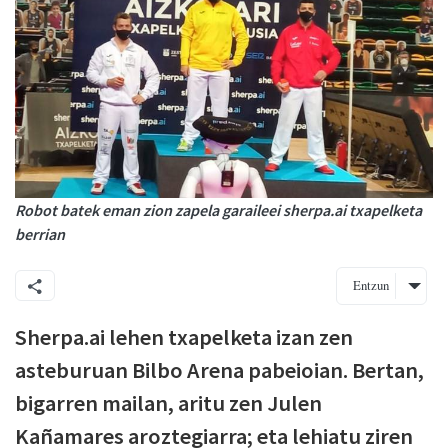
Robot batek eman zion zapela garaileei sherpa.ai txapelketa
berrian
Entzun
Sherpa.ai lehen txapelketa izan zen
asteburuan Bilbo Arena pabeioian. Bertan,
bigarren mailan, aritu zen Julen
Kañamares aroztegiarra; eta lehiatu ziren