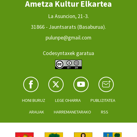
Ametza Kultur Elkartea
La Asuncion, 21-3.
31866 - Jauntsarats (Basaburua).
pulunpe@gmail.com
Codesyntaxek garatua
HONI BURUZ
LEGE OHARRA
PUBLIZITATEA
ARAUAK
HARREMANETARAKO
RSS