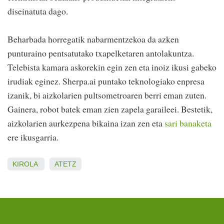
diseinatuta dago.
Beharbada horregatik nabarmentzekoa da azken
punturaino pentsatutako txapelketaren antolakuntza.
Telebista kamara askorekin egin zen eta inoiz ikusi gabeko
irudiak eginez. Sherpa.ai puntako teknologiako enpresa
izanik, bi aizkolarien pultsometroaren berri eman zuten.
Gainera, robot batek eman zien zapela garaileei. Bestetik,
aizkolarien aurkezpena bikaina izan zen eta
sari banaketa
ere ikusgarria.
KIROLA
ATETZ