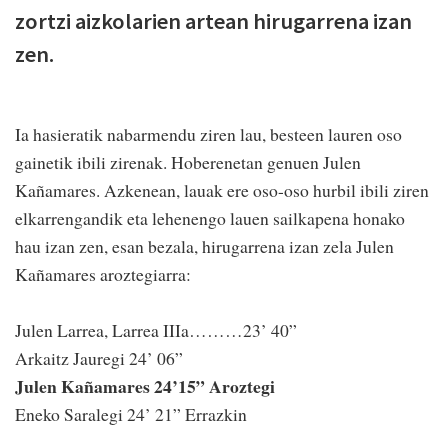
zortzi aizkolarien artean hirugarrena izan
zen.
Ia hasieratik nabarmendu ziren lau, besteen lauren oso
gainetik ibili zirenak. Hoberenetan genuen Julen
Kañamares. Azkenean, lauak ere oso-oso hurbil ibili ziren
elkarrengandik eta lehenengo lauen sailkapena honako
hau izan zen, esan bezala, hirugarrena izan zela Julen
Kañamares aroztegiarra:
Julen Larrea, Larrea IIIa………23’ 40”
Arkaitz Jauregi 24’ 06”
Julen Kañamares 24’15” Aroztegi
Eneko Saralegi 24’ 21” Errazkin