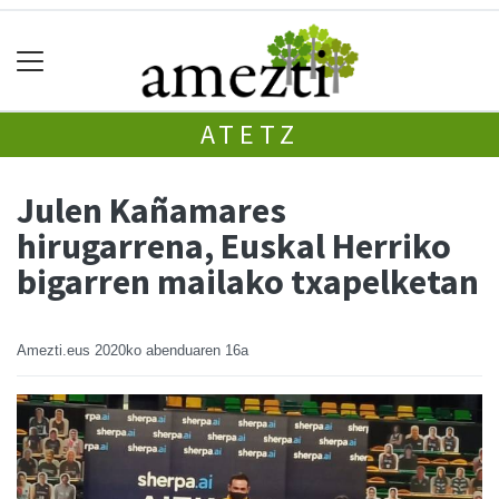
ATETZ
Julen Kañamares
hirugarrena, Euskal Herriko
bigarren mailako txapelketan
Amezti.eus
2020ko abenduaren 16a