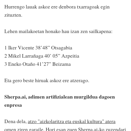
Hurrengo lauak askoz ere denbora txarragoak egin
zituzten.
Lehen mailakoetan honako hau izan zen sailkapena:
1 Iker Vicente 38’48” Otsagabia
2 Mikel Larrañaga 40’ 05” Azpeitia
3 Eneko Otaño 41’27” Beizama
Eta gero beste hiruak askoz ere atzerago.
Sherpa.ai, adimen artifizialean murgildua dagoen
enpresa
Dena dela,
atzo "aizkolaritza eta euskal kultura" atera
omen ziren garaile
. Hori esan zuen Sherpa.ai-ko zuzendari