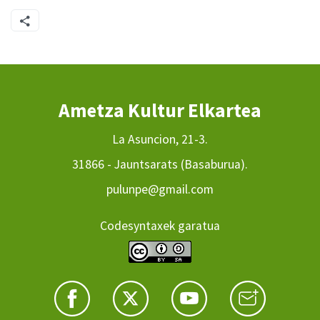
Ametza Kultur Elkartea
La Asuncion, 21-3.
31866 - Jauntsarats (Basaburua).
pulunpe@gmail.com
Codesyntaxek garatua