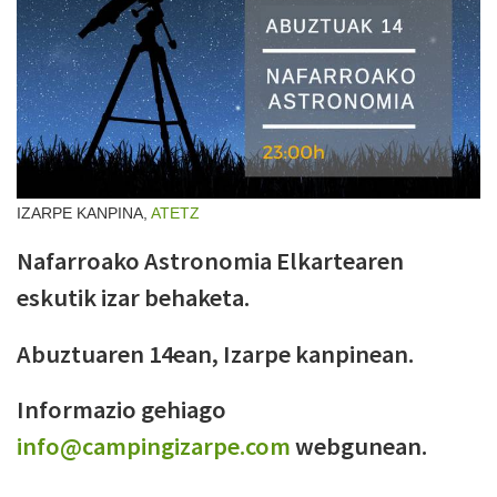
IZARPE KANPINA,
ATETZ
Nafarroako Astronomia Elkartearen
eskutik izar behaketa.
Abuztuaren 14ean, Izarpe kanpinean.
Informazio gehiago
info@campingizarpe.com
webgunean.