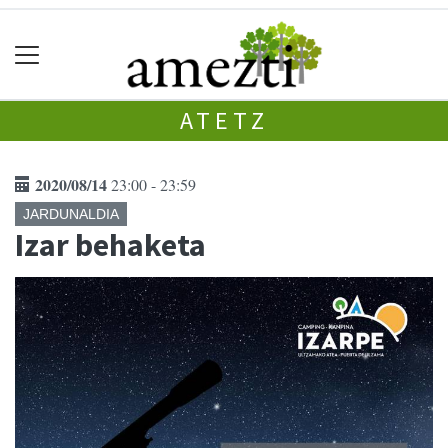
ATETZ
2020/08/14
23:00 - 23:59
JARDUNALDIA
Izar behaketa