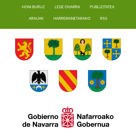
HONI BURUZ
LEGE OHARRA
PUBLIZITATEA
ARAUAK
HARREMANETARAKO
RSS